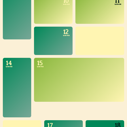
10
11
июня
июня
12
13
июня
июня
14
15
июня
июня
16
17
18