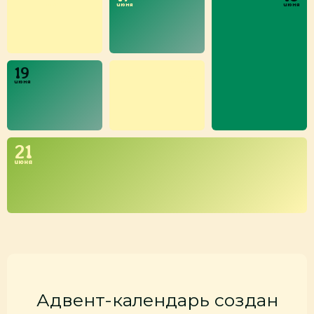
июня
июня
июня
19
20
июня
июня
21
июня
Адвент-календарь создан