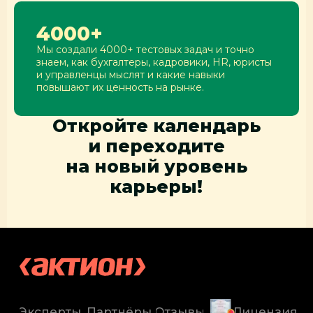
(ст. 437 ГК РФ)
4000+
© ООО «Актион-Диджитал»,
2026 г. Все права защищены
Мы создали 4000+ тестовых задач и точно
знаем, как бухгалтеры, кадровики, HR, юристы
и управленцы мыслят и какие навыки
повышают их ценность на рынке.
Откройте календарь
и переходите
на новый уровень
карьеры!