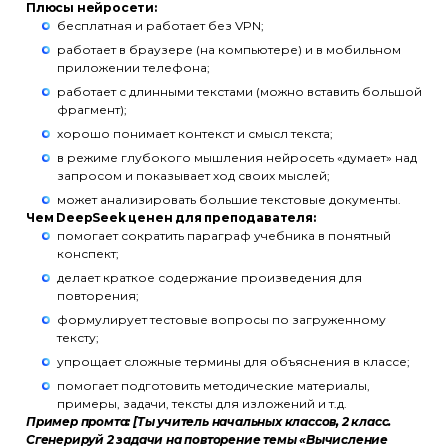
Плюсы нейросети:
бесплатная и работает без VPN;
работает в браузере (на компьютере) и в мобильном
приложении телефона;
работает с длинными текстами (можно вставить большой
фрагмент);
хорошо понимает контекст и смысл текста;
в режиме глубокого мышления нейросеть «думает» над
запросом и показывает ход своих мыслей;
может анализировать большие текстовые документы.
Чем DeepSeek ценен для преподавателя:
помогает сократить параграф учебника в понятный
конспект;
делает краткое содержание произведения для
повторения;
формулирует тестовые вопросы по загруженному
тексту;
упрощает сложные термины для объяснения в классе;
помогает подготовить методические материалы,
примеры, задачи, тексты для изложений и т.д.
Пример промта: [Ты учитель начальных классов, 2 класс.
Сгенерируй 2 задачи на повторение темы «Вычисление