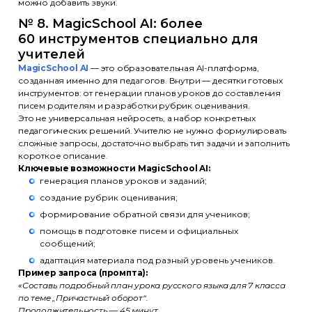
можно добавить звуки.
№ 8. MagicSchool AI: более
60 инструментов специально для
учителей
MagicSchool AI
— это образовательная AI-платформа,
созданная именно для педагогов. Внутри — десятки готовых
инструментов: от генерации планов уроков до составления
писем родителям и разработки рубрик оценивания.
Это не универсальная нейросеть, а набор конкретных
педагогических решений. Учителю не нужно формулировать
сложные запросы, достаточно выбрать тип задачи и заполнить
короткое описание.
Ключевые возможности MagicSchool AI:
генерация планов уроков и заданий;
создание рубрик оценивания;
формирование обратной связи для учеников;
помощь в подготовке писем и официальных
сообщений;
адаптация материала под разный уровень учеников.
Пример запроса (промпта):
«Составь подробный план урока русского языка для 7 класса
по теме „Причастный оборот“.
Продолжительность — 45 минут.