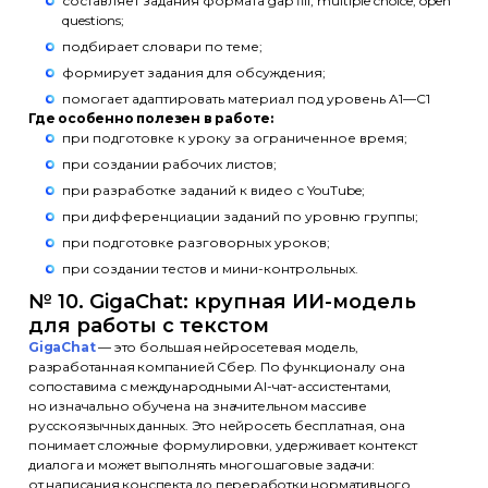
составляет задания формата gap fill, multiple choice, open
questions;
подбирает словари по теме;
формирует задания для обсуждения;
помогает адаптировать материал под уровень A1—C1
Где особенно полезен в работе:
при подготовке к уроку за ограниченное время;
при создании рабочих листов;
при разработке заданий к видео с YouTube;
при дифференциации заданий по уровню группы;
при подготовке разговорных уроков;
при создании тестов и мини-контрольных.
№ 10. GigaChat: крупная ИИ-модель
для работы с текстом
GigaChat
— это большая нейросетевая модель,
разработанная компанией Сбер. По функционалу она
сопоставима с международными AI-чат-ассистентами,
но изначально обучена на значительном массиве
русскоязычных данных. Это нейросеть бесплатная, она
понимает сложные формулировки, удерживает контекст
диалога и может выполнять многошаговые задачи:
от написания конспекта до переработки нормативного