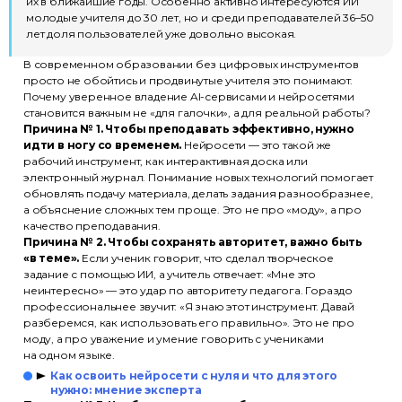
их в ближайшие годы. Особенно активно интересуются ИИ
молодые учителя до 30 лет, но и среди преподавателей 36–50
лет доля пользователей уже довольно высокая.
В современном образовании без цифровых инструментов
просто не обойтись и продвинутые учителя это понимают.
Почему уверенное владение AI-сервисами и нейросетями
становится важным не «для галочки», а для реальной работы?
Причина № 1. Чтобы преподавать эффективно, нужно
идти в ногу со временем.
Нейросети — это такой же
рабочий инструмент, как интерактивная доска или
электронный журнал. Понимание новых технологий помогает
обновлять подачу материала, делать задания разнообразнее,
а объяснение сложных тем проще. Это не про «моду», а про
качество преподавания.
Причина № 2. Чтобы сохранять авторитет, важно быть
«в теме».
Если ученик говорит, что сделал творческое
задание с помощью ИИ, а учитель отвечает: «Мне это
неинтересно» — это удар по авторитету педагога. Гораздо
профессиональнее звучит: «Я знаю этот инструмент. Давай
разберемся, как использовать его правильно». Это не про
моду, а про уважение и умение говорить с учениками
на одном языке.
Как освоить нейросети с нуля и что для этого
нужно: мнение эксперта