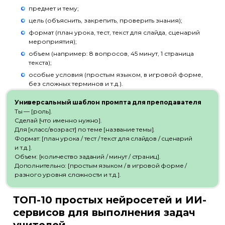
предмет и тему;
цель (объяснить, закрепить, проверить знания);
формат (план урока, тест, текст для слайда, сценарий
мероприятия);
объем (например: 8 вопросов, 45 минут, 1 страница
текста);
особые условия (простым языком, в игровой форме,
без сложных терминов и т.д.).
Универсальный шаблон промпта для преподавателя
Ты — [роль].
Сделай [что именно нужно].
Для [класс/возраст] по теме [название темы].
Формат: [план урока / тест / текст для слайдов / сценарий
и т.д.].
Объем: [количество заданий / минут / страниц].
Дополнительно: [простым языком / в игровой форме /
разного уровня сложности и т.д.].
ТОП-10 простых нейросетей и ИИ-
сервисов для выполнения задач