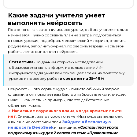
Какие задачи учителя умеет
выполнять нейросеть
После того, как закончились все уроки, работа учителя только
начинается. Нужно составить план на завтра, подготовиться
к новым урокам, подобрать методический материал, ответить
родителям, заполнить журнал, проверить тетради. Часть этой
работы легко выполняет нейросеть!
Статистика.
По данным открытых исследований
образовательных платформ, использование ИИ-
инструментов для учителей сокращает время на подготовку
уроков и проверку работ
в среднем на 35–48%
Нейросеть — это сервис, куда вы пишете обычный запрос
словами, а он помогает вам быстро набросать текст или идеи.
Ниже — конкретные примеры, где это действительно
облегчает жизнь.
✓ Написание поурочного плана, когда времени почти
нет.
Ситуация: завтра урок по теме «Имя существительное»,
а вы еще не составили план.
Зайдите в бесплатную
нейросеть DeepSeek
и напишите:
«Составь план урока
по русскому языку для 2 класса по теме «Правописание