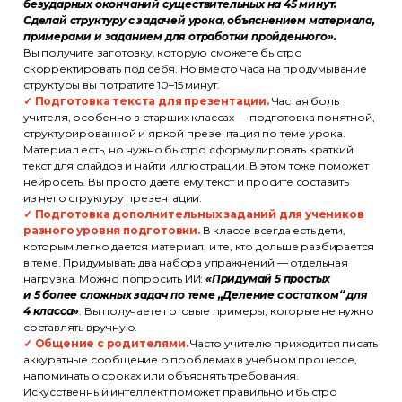
безударных окончаний существительных на 45 минут.
Сделай структуру с задачей урока, объяснением материала,
примерами и заданием для отработки пройденного».
Вы получите заготовку, которую сможете быстро
скорректировать под себя. Но вместо часа на продумывание
структуры вы потратите 10–15 минут.
✓ Подготовка текста для презентации.
Частая боль
учителя, особенно в старших классах — подготовка понятной,
структурированной и яркой презентация по теме урока.
Материал есть, но нужно быстро сформулировать краткий
текст для слайдов и найти иллюстрации. В этом тоже поможет
нейросеть. Вы просто даете ему текст и просите составить
из него структуру презентации.
✓ Подготовка дополнительных заданий для учеников
разного уровня подготовки.
В классе всегда есть дети,
которым легко дается материал, и те, кто дольше разбирается
в теме. Придумывать два набора упражнений — отдельная
нагрузка. Можно попросить ИИ:
«Придумай 5 простых
и 5 более сложных задач по теме „Деление с остатком“ для
4 класса»
. Вы получаете готовые примеры, которые не нужно
составлять вручную.
✓ Общение с родителями.
Часто учителю приходится писать
аккуратные сообщение о проблемах в учебном процессе,
напоминать о сроках или объяснять требования.
Искусственный интеллект поможет правильно и быстро