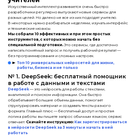
учителей
Искусственный интеллект развивается очень быстро:
разработчики регулярно выпускают новые сервисы для
разных целей. Но далеко не все из них подходят учителю.
В некоторых нужно разбираться неделями, изучать интерфейс
и технические нюансы.
Мы собрали 10 эффективных и при этом простых
инструментов, с которых можно начать без
специальной подготовки.
Это сервисы, где достаточно
написать понятный запрос и получить рабочий результат —
без программирования и сложных настроек.
Топ-10 универсальных нейросетей для жизни,
работы, бизнеса и не только
№ 1. DeepSeek: бесплатный помощник
в работе с данными и текстами
DeepSeek
— это нейросеть для работы с текстами,
аналитикой и поиском информации. Она быстро
обрабатывает большие объемы данных, помогает
структурировать материал и создавать тексты разного
формата. Главный плюс — бесплатный доступ и простая
логика работы: вы пишете запрос обычным языком, сервис
отвечает.
Скачайте инструкцию:
Как зарегистрироваться
в нейросети DeepSeek за 3 минуты и начать в ней
работать