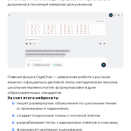
документа в понятный материал для учеников.
Главная фишка GigaChat — уверенная работа с русским
языком: официально-деловой стиль, методическая лексика,
школьная терминология, формулировки в духе
образовательных стандартов.
За счет этого нейросеть:
пишет развернутые объяснения по школьным темам
(с примерами и заданиями);
создает поурочные планы с логикой этапов;
разрабатывает тесты с вариантами ответов и ключами;
формирует критерии оценивания;