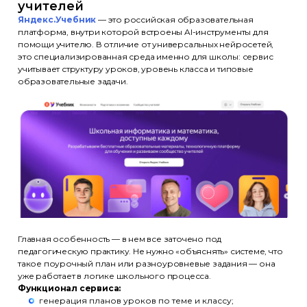
учителей
Яндекс.Учебник
— это российская образовательная
платформа, внутри которой встроены AI-инструменты для
помощи учителю. В отличие от универсальных нейросетей,
это специализированная среда именно для школы: сервис
учитывает структуру уроков, уровень класса и типовые
образовательные задачи.
Главная особенность — в нем все заточено под
педагогическую практику. Не нужно «объяснять» системе, что
такое поурочный план или разноуровневые задания — она
уже работает в логике школьного процесса.
Функционал сервиса:
генерация планов уроков по теме и классу;