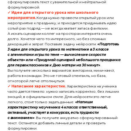
сформулировать текст с уважительной и нейтральной
формулировкой.
✓ Идеи для открытого урока или школьного
мероприятия.
Когда нужно провести открытый урок или
мероприятие к празднику, и приходится придумывать идею
сотый раз подряд — не всегда хватает запаса фантазии.
А искать сценарии коллег на просторах интернета очень
долго. Хочется чего-то интересного, но без сложных
декораций и затрат. Поставьте задачу нейросети:
«Подготовь
3 идеи для открытого урока по математике в 3 классе
с элементами игры по теме — вычисление скорости
объекта» или «Придумай сценарий небольшого праздника
для первоклассников к Дню матери на 30 минут»
.
Вы получите несколько вариантов: викторина, мини-квест,
работа в командах. Это не готовый спектакль, но база,
от которой легче оттолкнуться.
✓ Написание характеристик.
Характеристика на ученика
часто дается тяжело: нужно написать корректно, без лишних
эмоций, в официальном стиле. Для нейросети это легче
легкого, стоит только задать данные:
«Напиши
характеристику на ученика 4 класса: ответственный,
активный, участвует в конкурсах, есть трудности
с вниманием»
. Вы получите аккуратно сформулированный
текст. Останется добавить личные детали и проверить
формулировки.