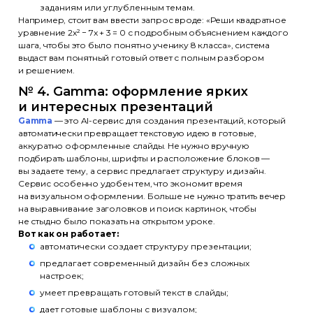
заданиям или углубленным темам.
Например, стоит вам ввести запрос вроде: «Реши квадратное
уравнение 2x² − 7x + 3 = 0 с подробным объяснением каждого
шага, чтобы это было понятно ученику 8 класса», система
выдаст вам понятный готовый ответ с полным разбором
и решением.
№ 4. Gamma: оформление ярких
и интересных презентаций
Gamma
— это AI-сервис для создания презентаций, который
автоматически превращает текстовую идею в готовые,
аккуратно оформленные слайды. Не нужно вручную
подбирать шаблоны, шрифты и расположение блоков —
вы задаете тему, а сервис предлагает структуру и дизайн.
Сервис особенно удобен тем, что экономит время
на визуальном оформлении. Больше не нужно тратить вечер
на выравнивание заголовков и поиск картинок, чтобы
не стыдно было показать на открытом уроке.
Вот как он работает:
автоматически создает структуру презентации;
предлагает современный дизайн без сложных
настроек;
умеет превращать готовый текст в слайды;
дает готовые шаблоны с визуалом;