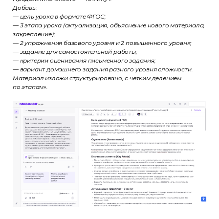
Добавь:
Эксперты
Партнёры
Отзывы
Лицензия
— цель урока в формате ФГОС;
— 3 этапа урока (актуализация, объяснение нового материала,
+7 (495) 788-53-26
закрепление);
— 2 упражнения базового уровня и 2 повышенного уровня;
ООО «Актион-Диджитал» г. Москва,
— задание для самостоятельной работы;
1-й Земельный переулок, 1
— критерии оценивания письменного задания;
— вариант домашнего задания разного уровня сложности.
Материал изложи структурировано, с четким делением
по этапам».
Политика обработки
персональных данных
Использование файлов cookie
Информация на сайте носит
информационный характер
и не является публичной офертой
(ст. 437 ГК РФ)
© ООО «Актион-Диджитал»,
2026 г. Все права защищены