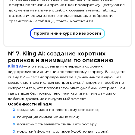
оферты, претензии и прочие и как проверять существующие
документы на наличие ошибок, создавать умную таблицу
с автоматическим заполнением с помощью нейросети:
сравнительные таблицы, отчеты, контент и т.д.
Пройти мини-курс по нейросети
№ 7. Kling AI: создание коротких
роликов и анимации по описанию
Kling AI
— это нейросеть для генерации коротких
видеороликов и анимации по текстовому запросу. Вы задаете
сцену ИИ — сервис превращает ее в динамичное видео. Без
съемок, монтажа и сложных программ. Инструмент особенно
интересен тем, что позволяет оживить учебный материал. Там,
где раньше был только текст или картинка, теперь можно
добавить движение и визуальный эффект.
Особенности Kling AI:
создание видео по текстовому описанию;
генерация анимационных сцен;
возможность задавать стиль и атмосферу;
короткий формат роликов (удобно для урока).