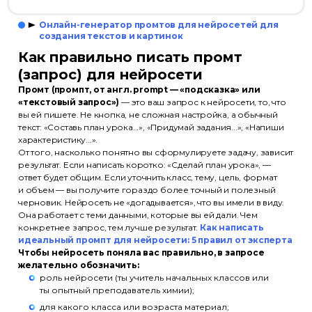
Онлайн-генератор промтов для нейросетей для
создания текстов и картинок
Как правильно писать промт
(запрос) для нейросети
Промт (промпт, от англ. prompt — «подсказка» или
«текстовый запрос»)
— это ваш запрос к нейросети, то, что
вы ей пишете. Не кнопка, не сложная настройка, а обычный
текст: «Составь план урока...», «Придумай задания...», «Напиши
характеристику...».
От того, насколько понятно вы сформулируете задачу, зависит
результат. Если написать коротко: «Сделай план урока», —
ответ будет общим. Если уточнить класс, тему, цель, формат
и объем — вы получите гораздо более точный и полезный
черновик. Нейросеть не «догадывается», что вы имели в виду.
Она работает с теми данными, которые вы ей дали. Чем
конкретнее запрос, тем лучше результат.
Как написать
идеальный промпт для нейросети: 5 правил от эксперта
Чтобы нейросеть поняла вас правильно, в запросе
желательно обозначить:
роль нейросети (ты учитель начальных классов или
ты опытный преподаватель химии);
для какого класса или возраста материал;