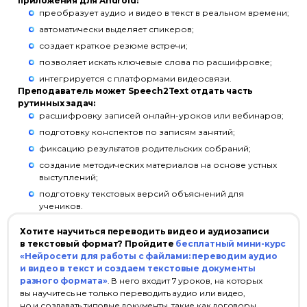
приложения для Android:
преобразует аудио и видео в текст в реальном времени;
автоматически выделяет спикеров;
создает краткое резюме встречи;
позволяет искать ключевые слова по расшифровке;
интегрируется с платформами видеосвязи.
Преподаватель может Speech2Text отдать часть
рутинных задач:
расшифровку записей онлайн-уроков или вебинаров;
подготовку конспектов по записям занятий;
фиксацию результатов родительских собраний;
создание методических материалов на основе устных
выступлений;
подготовку текстовых версий объяснений для
учеников.
Хотите научиться переводить видео и аудиозаписи
в текстовый формат? Пройдите
бесплатный мини-курс
«Нейросети для работы с файлами: переводим аудио
и видео в текст и создаем текстовые документы
разного формата»
. В него входит 7 уроков, на которых
вы научитесь не только переводить аудио или видео,
но и создавать типовые документы, такие как договоры,