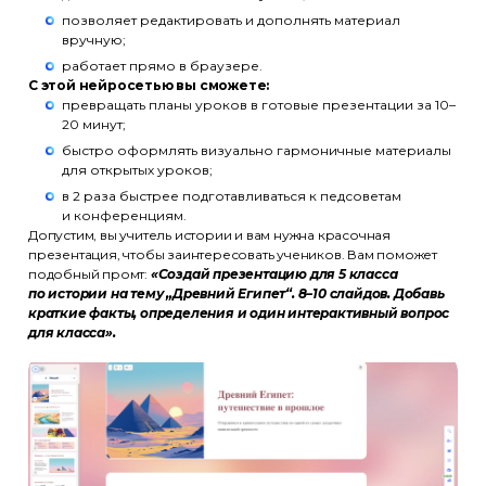
позволяет редактировать и дополнять материал
вручную;
работает прямо в браузере.
С этой нейросетью вы сможете:
превращать планы уроков в готовые презентации за 10–
20 минут;
быстро оформлять визуально гармоничные материалы
для открытых уроков;
в 2 раза быстрее подготавливаться к педсоветам
и конференциям.
Допустим, вы учитель истории и вам нужна красочная
презентация, чтобы заинтересовать учеников. Вам поможет
подобный промт:
«Создай презентацию для 5 класса
по истории на тему „Древний Египет“. 8–10 слайдов. Добавь
краткие факты, определения и один интерактивный вопрос
для класса».