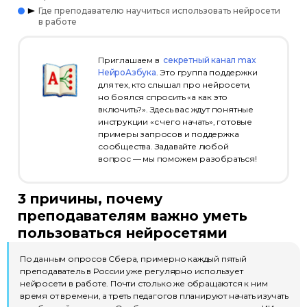
Где преподавателю научиться использовать нейросети
в работе
Приглашаем в
секретный канал max
НейроАзбука
. Это группа поддержки
для тех, кто слышал про нейросети,
но боялся спросить «а как это
включить?». Здесь вас ждут понятные
инструкции «с чего начать», готовые
примеры запросов и поддержка
сообщества. Задавайте любой
вопрос — мы поможем разобраться!
3 причины, почему
преподавателям важно уметь
пользоваться нейросетями
По данным опросов Сбера, примерно каждый пятый
преподаватель в России уже регулярно использует
нейросети в работе. Почти столько же обращаются к ним
время от времени, а треть педагогов планируют начать изучать