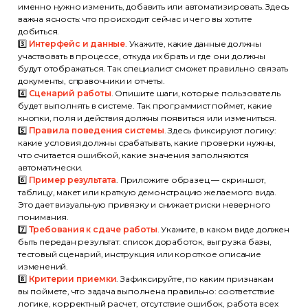
именно нужно изменить, добавить или автоматизировать. Здесь
важна ясность: что происходит сейчас и чего вы хотите
добиться.
3️⃣
Интерфейс и данные
. Укажите, какие данные должны
участвовать в процессе, откуда их брать и где они должны
будут отображаться. Так специалист сможет правильно связать
документы, справочники и отчеты.
4️⃣
Сценарий работы
. Опишите шаги, которые пользователь
будет выполнять в системе. Так программист поймет, какие
кнопки, поля и действия должны появиться или измениться.
5️⃣
Правила поведения системы
. Здесь фиксируют логику:
какие условия должны срабатывать, какие проверки нужны,
что считается ошибкой, какие значения заполняются
автоматически.
6️⃣
Пример результата
. Приложите образец — скриншот,
таблицу, макет или краткую демонстрацию желаемого вида.
Это дает визуальную привязку и снижает риски неверного
понимания.
7️⃣
Требования к сдаче работы
. Укажите, в каком виде должен
быть передан результат: список доработок, выгрузка базы,
тестовый сценарий, инструкция или короткое описание
изменений.
8️⃣
Критерии приемки
. Зафиксируйте, по каким признакам
вы поймете, что задача выполнена правильно: соответствие
логике, корректный расчет, отсутствие ошибок, работа всех