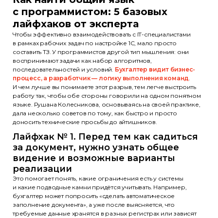
с программистом: 5 базовых
лайфхаков от эксперта
Чтобы эффективно взаимодействовать с IT-специалистами
в рамках рабочих задач по настройке 1С, мало просто
составить ТЗ. У программистов другой тип мышления: они
воспринимают задачи как набор алгоритмов,
последовательностей и условий.
Бухгалтер видит бизнес-
процесс, а разработчик — логику выполнения команд
.
И чем лучше вы понимаете этот разрыв, тем легче выстроить
работу так, чтобы обе стороны говорили на одном понятном
языке. Рушана Колесникова, основываясь на своей практике,
дала несколько советов по тому, как быстро и просто
доносить технические просьбы до айтишников.
Лайфхак № 1. Перед тем как садиться
за документ, нужно узнать общее
видение и возможные варианты
реализации
Это помогает понять, какие ограничения есть у системы
и какие подводные камни придётся учитывать. Например,
бухгалтер может попросить «сделать автоматическое
заполнение документа», а уже после выясняется, что
требуемые данные хранятся в разных регистрах или зависят