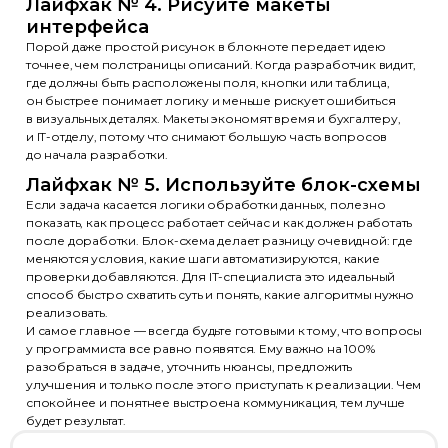
Лайфхак № 4. Рисуйте макеты
интерфейса
Порой даже простой рисунок в блокноте передает идею
точнее, чем полстраницы описаний. Когда разработчик видит,
где должны быть расположены поля, кнопки или таблица,
он быстрее понимает логику и меньше рискует ошибиться
в визуальных деталях. Макеты экономят время и бухгалтеру,
и IT-отделу, потому что снимают большую часть вопросов
до начала разработки.
Лайфхак № 5. Используйте блок-схемы
Если задача касается логики обработки данных, полезно
показать, как процесс работает сейчас и как должен работать
после доработки. Блок-схема делает разницу очевидной: где
меняются условия, какие шаги автоматизируются, какие
проверки добавляются. Для IT-специалиста это идеальный
способ быстро схватить суть и понять, какие алгоритмы нужно
реализовать.
И самое главное — всегда будьте готовыми к тому, что вопросы
Эксперты
Партнеры
Отзывы
Лицензия
у программиста все равно появятся. Ему важно на 100%
разобраться в задаче, уточнить нюансы, предложить
+7 (495) 788-53-26
улучшения и только после этого приступать к реализации. Чем
спокойнее и понятнее выстроена коммуникация, тем лучше
ООО «Актион-Диджитал» г. Москва,
будет результат.
1-й Земельный переулок, 1