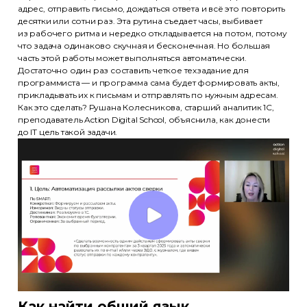
адрес, отправить письмо, дождаться ответа и всё это повторить
десятки или сотни раз. Эта рутина съедает часы, выбивает
из рабочего ритма и нередко откладывается на потом, потому
что задача одинаково скучная и бесконечная. Но большая
часть этой работы может выполняться автоматически.
Достаточно один раз составить четкое техзадание для
программиста — и программа сама будет формировать акты,
прикладывать их к письмам и отправлять по нужным адресам.
Как это сделать? Рушана Колесникова, старший аналитик 1С,
преподаватель Action Digital School, объяснила, как донести
до IT цель такой задачи.
Как найти общий язык