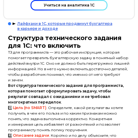
Учиться на аналитика 1С
Лайфхаки в 1С, которые продвинут бухгалтера
в карьере и доходе
Структура технического задания
для 1С: что включить
ТЗ для программиста — это рабочая инструкция, которая
помогает превратить бухгалтерскую задачу в понятный набор
действий внутри 1С. Оно не должно быть перегружено лишней
информацией. Но в него нужно включить достаточно деталей,
чтобы разработчик понимал, что именно от него требуют
и зачем.
Вот структура технического задания для программиста,
которая помогает сформулировать задачу, чтобы
результат совпадал с ожиданиями и не требовал
многократных переделок
.
1️⃣
Цель (по SMART)
. Определите, какой результат вы хотите
получить, в чем его польза и по каким признакам можно
понять, что задача выполнена корректно. Конкретная
и измеримая цель избавляет от разночтений и позволяет
программисту понять логику поручения.
2️⃣
Описание задачи
. Коротко и по делу объясните, что