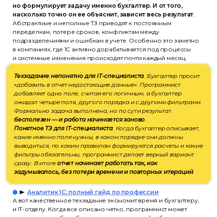
но формулирует задачу именно бухгалтер. И от того,
насколько точно он ее объяснит, зависит весь результат
.
Абстрактные и неполные ТЗ приводят к постоянным
переделкам, потере сроков, конфликтам между
подразделениями и ошибкам в учете. Особенно это заметно
в компаниях, где 1С активно дорабатывается под процессы
и системные изменения происходят почти каждый месяц.
Техзадание непонятно для IT-специалиста
. Бухгалтер просит
«добавить в отчет недостающие данные». Программист
добавляет одно поле, считая его логичным, а бухгалтер
ожидал четыре поля, другого порядка и с другими фильтрами.
Формально задача выполнена, но по сути результат
бесполезен — и работа начинается заново
.
Понятное ТЗ для IT-специалиста
. Когда бухгалтер описывает,
какие именно поля нужны, в каком порядке они должны
выводиться, по каким правилам формируются расчеты и какие
фильтры обязательны, программист делает верный вариант
сразу. В итоге
отчет начинает работать так, как
задумывалось, без потери времени и повторных итераций
.
Аналитик 1С: полный гайд по профессии
А вот качественное техзадание экономит время и бухгалтеру,
и IT-отделу. Когда все описано четко, программист может