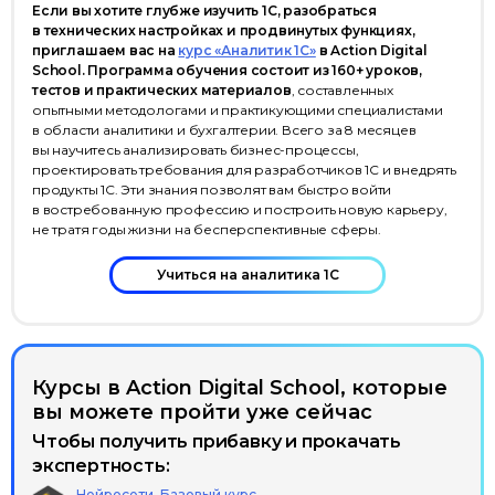
Если вы хотите глубже изучить 1С, разобраться
в технических настройках и продвинутых функциях,
приглашаем вас на
курс «Аналитик 1С»
в Action Digital
School. Программа обучения состоит из 160+ уроков,
тестов и практических материалов
, составленных
Условия акции с OZON и Xiaomi
опытными методологами и практикующими специалистами
Политика обработки
в области аналитики и бухгалтерии. Всего за 8 месяцев
персональных данных
вы научитесь анализировать бизнес-процессы,
проектировать требования для разработчиков 1С и внедрять
Использование файлов cookie
продукты 1С. Эти знания позволят вам быстро войти
в востребованную профессию и построить новую карьеру,
Информация на сайте носит
не тратя годы жизни на бесперспективные сферы.
информационный характер
и не является публичной офертой
(ст. 437 ГК РФ)
Учиться на аналитика 1С
© ООО «Актион-Диджитал»,
2026 г. Все права защищены
Курсы в Action Digital School, которые
вы можете пройти уже сейчас
Чтобы получить прибавку и прокачать
экспертность:
Нейросети. Базовый курс