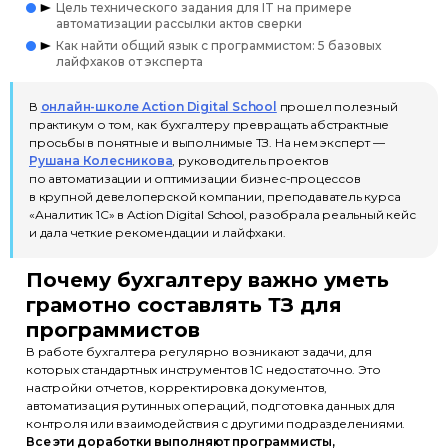
Цель технического задания для IT на примере
автоматизации рассылки актов сверки
Как найти общий язык с программистом: 5 базовых
лайфхаков от эксперта
В
онлайн-школе Action Digital School
прошел полезный
практикум о том, как бухгалтеру превращать абстрактные
просьбы в понятные и выполнимые ТЗ. На нем эксперт —
Рушана Колесникова
, руководитель проектов
по автоматизации и оптимизации бизнес-процессов
в крупной девелоперской компании, преподаватель курса
«Аналитик 1С» в Action Digital School, разобрала реальный кейс
и дала четкие рекомендации и лайфхаки.
Почему бухгалтеру важно уметь
грамотно составлять ТЗ для
программистов
В работе бухгалтера регулярно возникают задачи, для
которых стандартных инструментов 1С недостаточно. Это
настройки отчетов, корректировка документов,
автоматизация рутинных операций, подготовка данных для
контроля или взаимодействия с другими подразделениями.
Все эти доработки выполняют программисты,