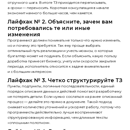
от ручного шага. В итоге ТЗ приходится переписывать,
а сроки — переносить. Короткая консультация в начале
экономит намного больше часов, чем кажется.
Лайфхак № 2. Объясните, зачем вам
потребовались те или иные
изменения
Программист должен понимать не только что нужно изменить,
но и почему это требуется. Так ему проще выбрать
оптимальный путь реализации и учесть нюансы, о которых
бухгалтер может не подумать. Если объяснить, какую пользу
доработка принесет бизнесу, учету или скорости закрытия
периода, исполнитель относится к задаче внимательнее
и с большим интересом.
Лайфхак № 3. Четко структурируйте ТЗ
Пункты, подпункты, логичные последовательности, единый
порядок описания данных и действий помогают разработчику
не потерять детали. Если нужно сослаться на ранее описанный
процесс — делайте это прямо в документе. Такой подход
снижает количество уточнений и ускоряет работу, потому что
программисты действительно лучше воспринимают
структурированную информацию, чем длинные тексты
«сплошным полотном».