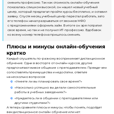
сменить профессию. Так как стоимость онлайн-обучения
показалась слишком высокой, он нашел новый учебный
центр, который предлагал пройти курсы бесплатно, и оставил
заявку. Спустя месяц учебный центр перестал работать, зато
его телефон начал разрываться от звонков МФО
с предложениями оформить займ. В итоге он зря потратил
свое время, но так и не получил ИТ-профессию. Вдобавок
ко всему номер телефона пришлось сменить.
Плюсы и минусы онлайн-обучения
кратко
Каждый слушатель по-разному воспринимает дистанционное
обучение. Одни в восторге от онлайн-курсов, другие
предпочитают живое общение с преподавателем. Прежде чем
сопоставлять преимущества и недостатки, ответьте
на несколько вопросов:
«Умеете ли вы планировать свое время?»
«Насколько успешно вы делали самостоятельные
работы в учебных заведениях?»
«Нуждаетесь ли в общении с преподавателями или
другими студентами?»
А теперь сравните плюсы и минусы, чтобы понять, подойдет
вам дистанционное онлайн-обучение или нет.