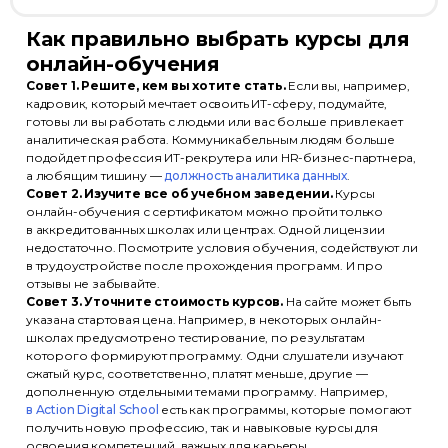
Как правильно выбрать курсы для
онлайн-обучения
Совет 1. Решите, кем вы хотите стать.
Если вы, например,
кадровик, который мечтает освоить ИТ-сферу, подумайте,
готовы ли вы работать с людьми или вас больше привлекает
аналитическая работа. Коммуникабельным людям больше
подойдет профессия ИТ-рекрутера или HR-бизнес-партнера,
а любящим тишину —
должность аналитика данных
.
Совет 2. Изучите все об учебном заведении.
Курсы
онлайн-обучения с сертификатом можно пройти только
в аккредитованных школах или центрах. Одной лицензии
недостаточно. Посмотрите условия обучения, содействуют ли
в трудоустройстве после прохождения программ. И про
отзывы не забывайте.
Совет 3. Уточните стоимость курсов.
На сайте может быть
указана стартовая цена. Например, в некоторых онлайн-
школах предусмотрено тестирование, по результатам
которого формируют программу. Одни слушатели изучают
сжатый курс, соответственно, платят меньше, другие —
дополненную отдельными темами программу. Например,
в Action Digital School
есть как программы, которые помогают
получить новую профессию, так и навыковые курсы для
освоения компетенций, важных для карьеры.