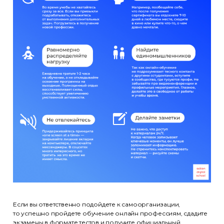
Эксперты
Партнёры
Отзывы
Лицензия
+7 (495) 788-53-26
ООО «Актион-Диджитал» г. Москва,
1-й Земельный переулок, 1
Политика обработки
персональных данных
Использование файлов cookie
Информация на сайте носит
Если вы ответственно подойдете к самоорганизации,
информационный характер
то успешно пройдете обучение онлайн профессиям, сдадите
и не является публичной офертой
экзамены в формате тестов и получите официальный