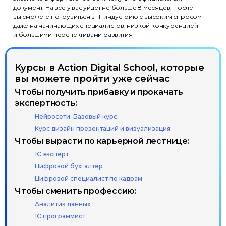
(ст. 437 ГК РФ)
документ. На все у вас уйдет не больше 8 месяцев. После
вы сможете погрузиться в IT-индустрию с высоким спросом
© ООО «Актион-Диджитал»,
даже на начинающих специалистов, низкой конкуренцией
2026 г. Все права защищены
и большими перспективами развития.
Курсы в Action Digital School, которые
вы можете пройти уже сейчас
Чтобы получить прибавку и прокачать
экспертность:
Нейросети. Базовый курс
Курс дизайн презентаций и визуализация
Чтобы вырасти по карьерной лестнице:
1С эксперт
Цифровой бухгалтер
Цифровой специалист по кадрам
Чтобы сменить профессию:
Аналитик данных
1С программист