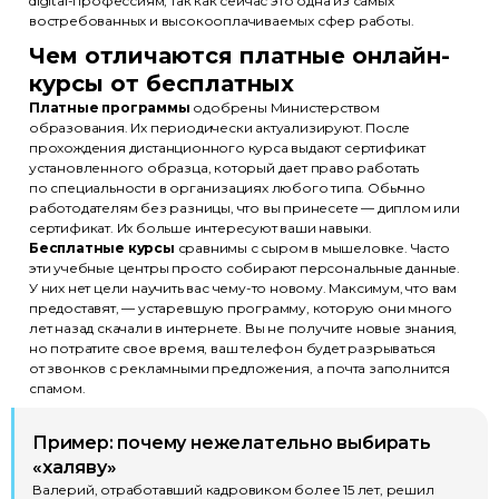
digital-профессиям, так как сейчас это одна из самых
востребованных и высокооплачиваемых сфер работы.
Чем отличаются платные онлайн-
курсы от бесплатных
Платные программы
одобрены Министерством
образования. Их периодически актуализируют. После
прохождения дистанционного курса выдают сертификат
установленного образца, который дает право работать
по специальности в организациях любого типа. Обычно
работодателям без разницы, что вы принесете — диплом или
сертификат. Их больше интересуют ваши навыки.
Бесплатные курсы
сравнимы с сыром в мышеловке. Часто
эти учебные центры просто собирают персональные данные.
У них нет цели научить вас чему-то новому. Максимум, что вам
предоставят, — устаревшую программу, которую они много
лет назад скачали в интернете. Вы не получите новые знания,
но потратите свое время, ваш телефон будет разрываться
от звонков с рекламными предложения, а почта заполнится
спамом.
Пример: почему нежелательно выбирать
«халяву»
Валерий, отработавший кадровиком более 15 лет, решил