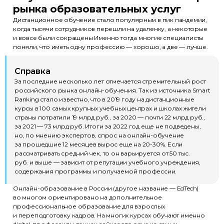
рынка образовательных услуг
Дистанционное обучение
стало популярным в пик пандемии,
когда тысячи сотрудников перешли на удаленку, а некоторые
и вовсе были сокращены Именно тогда многие специалисты
поняли, что иметь одну профессию — хорошо, а две — лучше.
Справка
За последние несколько лет отмечается стремительный рост
российского рынка онлайн-обучения. Так из источника Smart
Ranking стало известно, что в 2019 году на дистанционные
курсы в 100 самых крупных учебных центрах и школах жители
страны потратили 19 млрд руб., за 2020 — почти 22 млрд руб.,
за 2021 — 73 млрд руб. Итоги за 2022 год еще не подведены,
но, по мнению экспертов, спрос на онлайн-обучение
за прошедшие 12 месяцев вырос еще на 20-30%. Если
рассматривать средний чек, то он варьируется от 50 тыс.
руб. и выше — зависит от репутации учебного учреждения,
содержания программы и получаемой профессии.
Онлайн-образование в России (другое название — EdTech)
во многом ориентировано на дополнительное
профессиональное образование для взрослых
и переподготовку кадров. На многих курсах обучают именно