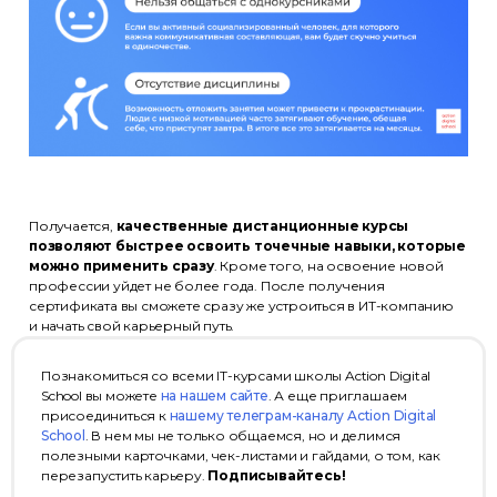
Получается,
качественные дистанционные курсы
позволяют быстрее освоить точечные навыки, которые
можно применить сразу
. Кроме того, на освоение новой
профессии уйдет не более года. После получения
сертификата вы сможете сразу же устроиться в ИТ-компанию
и начать свой карьерный путь.
Познакомиться со всеми IT-курсами школы Action Digital
School вы можете
на нашем сайте
. А еще приглашаем
присоединиться к
нашему телеграм-каналу Action Digital
School
. В нем мы не только общаемся, но и делимся
полезными карточками, чек-листами и гайдами, о том, как
перезапустить карьеру.
Подписывайтесь!