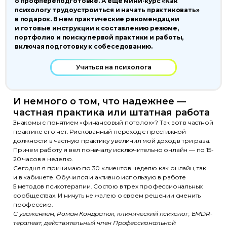
о профпереподготовке. А еще мини-курс «Как
психологу трудоустроиться и начать практиковать»
в подарок. В нем практические рекомендации
и готовые инструкции к составлению резюме,
портфолио и поиску первой практики и работы,
включая подготовку к собеседованию.
Учиться на психолога
И немного о том, что надежнее —
частная практика или штатная работа
Знакомы с понятием «финансовый потолок»? Так вот в частной
практике его нет. Рискованный переход с престижной
должности в частную практику увеличил мой доход в три раза.
Причем работу я вел поначалу исключительно онлайн — по 15-
20 часов в неделю.
Сегодня я принимаю по 30 клиентов неделю как онлайн, так
и в кабинете. Обучился и активно использую в работе
5 методов психотерапии. Состою в трех профессиональных
сообществах. И ничуть не жалею о своем решении сменить
профессию.
С уважением, Роман Кондратюк, клинический психолог, EMDR-
терапевт, действительный член Профессиональной