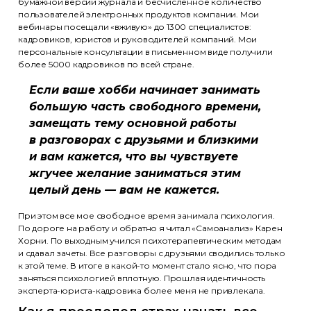
бумажной версии журнала и бесчисленное количество
пользователей электронных продуктов компании. Мои
вебинары посещали «вживую» до 1300 специалистов:
кадровиков, юристов и руководителей компаний. Мои
персональные консультации в письменном виде получили
более 5000 кадровиков по всей стране.
Если ваше хобби начинает занимать
большую часть свободного времени,
замещать тему основной работы
в разговорах с друзьями и близкими
и вам кажется, что вы чувствуете
жгучее желание заниматься этим
целый день — вам не кажется.
При этом все мое свободное время занимала психология.
По дороге на работу и обратно я читал «Самоанализ» Карен
Хорни. По выходным учился психотерапевтическим методам
и сдавал зачеты. Все разговоры с друзьями сводились только
к этой теме. В итоге в какой-то момент стало ясно, что пора
заняться психологией вплотную. Прошлая идентичность
эксперта-юриста-кадровика более меня не привлекала.