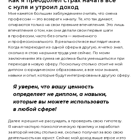
Как я преодолел страх начать все
с нуля и утроил доход
Мне кажется большим заблуждением считать, что смена
профессии — это возврат к началу. Те, кто так думают,
опираются только на свои прежние впечатления. Это лишь
впечатления о том, как они делали свои первые шаги
в профессии, часто без опыта — жизненного
и профессионального. В реальности все выглядит иначе.
Когда я переходил из одной сферы в другую, я четко знал,
сколько я стою на рынке труда уже сейчас. По моим
заключениям эта сумма не должна была уменьшиться и при
переходе в новую сферу. Поскольку столько стоит не мой
диплом о юридическом образовании, а все мои знания,
навыки и опыт, которые будут интегрированы в другую сферу.
Я уверен, что вашу ценность
определяет не диплом, а навыки,
которые вы можете использовать
в любой сфере!
Далее я решил не рассуждать, а проверить свою гипотезу.
Я начал частную психологическую практику и заработал
за второй месяц столько же, сколько получал за всю свою
деятельность как юрист. Сейчас мой доход выше втрое и это