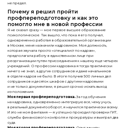
не предел.
Почему я решил пройти
профпереподготовку и как это
помогло мне в новой профессии
Я не сказал сразу — мое первое высшее образование
психологическое. Так вышло, что пока я его получал,
одновременно работая в образовательной организации
в Москве, меня назначили кадровиком. Моя должность,
которая звучала просто «специалист по кадрам»,
предполагала работу в единственном лице при
реорганизации путем присоединения к нашему еще четырех
учреждений. О профессии кадровика я тогда практически
ничего не знал, а других сотрудников и даже начальников
в отделе кадров не было. В итоге получив 500 личных дел
сотрудников и десяток шкафов с другими кадровыми
и не только документами, я решил срочно искать выход
из положения.
Моя первая профпереподготовка.
За год обучения
на кадровика, одновременно интегрирую все, чему учусь,
в реальный документооборот, я научился практически всему.
И это не моя фантазия — я успешно проходил проверки ГИТ,
службы финансового контроля и прокуратуры и выиграл два
суда.
Моя вторая профпереподготовка.
Опыт защиты