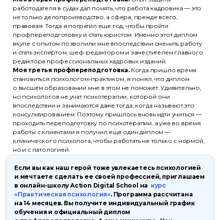
работодателя в судах дал понять, что работа кадровика — это
не только делопроизводство, а сфера, прежде всего,
правовая. Тогда я потратил еще год, чтобы пройти
профпереподготовку и стать юристом. Именно этот диплом
вкупе с опытом позволили мне впоследствии сменить работу
и стать экспертом, шеф-редактором и заместителем главного
редактора профессиональных кадровых изданий.
Моя третья профпереподготовка.
Когда пришло время
становиться психологом-практиком, я понял, что диплом
о высшем образовании мне в этом не поможет. Удивительно,
но психологов не учат психотерапии, которой они
впоследствии и занимаются даже тогда, когда называют это
консультированием. Поэтому пришлось вновь идти учиться —
проходить переподготовку по психотерапии, а уже во время
работы с клиентами я получил еще один диплом —
клинического психолога, чтобы работать не только с нормой,
но и с патологией.
Если вы как наш герой тоже увлекаетесь психологией
и мечтаете сделать ее своей профессией, приглашаем
в онлайн-школу Action Digital School на
курс
«Практическая психология»
. Программа рассчитана
на 14 месяцев. Вы получите индивидуальный график
обучения и официальный диплом