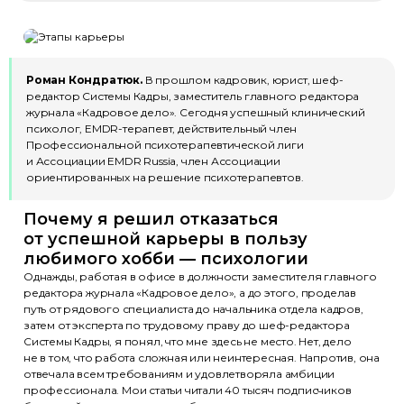
Роман Кондратюк.
В прошлом кадровик, юрист, шеф-
редактор Системы Кадры, заместитель главного редактора
журнала «Кадровое дело». Сегодня успешный клинический
психолог, EMDR-терапевт, действительный член
Профессиональной психотерапевтической лиги
и Ассоциации EMDR Russia, член Ассоциации
ориентированных на решение психотерапевтов.
Почему я решил отказаться
от успешной карьеры в пользу
любимого хобби — психологии
Однажды, работая в офисе в должности заместителя главного
редактора журнала «Кадровое дело», а до этого, проделав
путь от рядового специалиста до начальника отдела кадров,
затем от эксперта по трудовому праву до шеф-редактора
Системы Кадры, я понял, что мне здесь не место. Нет, дело
не в том, что работа сложная или неинтересная. Напротив, она
отвечала всем требованиям и удовлетворяла амбиции
профессионала. Мои статьи читали 40 тысяч подписчиков