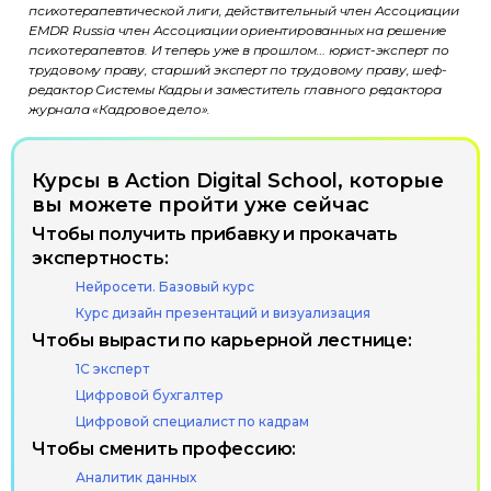
психотерапевтической лиги, действительный член Ассоциации
EMDR Russia член Ассоциации ориентированных на решение
психотерапевтов. И теперь уже в прошлом… юрист-эксперт по
трудовому праву, старший эксперт по трудовому праву, шеф-
редактор Системы Кадры и заместитель главного редактора
журнала «Кадровое дело».
Курсы в Action Digital School, которые
вы можете пройти уже сейчас
Эксперты
Партнёры
Отзывы
Лицензия
Чтобы получить прибавку и прокачать
экспертность:
+7 (495) 788-53-26
Нейросети. Базовый курс
ООО «Актион-Диджитал» г. Москва,
Курс дизайн презентаций и визуализация
1-й Земельный переулок, 1
Чтобы вырасти по карьерной лестнице:
1С эксперт
Цифровой бухгалтер
Цифровой специалист по кадрам
Политика обработки
Чтобы сменить профессию:
персональных данных
Аналитик данных
Использование файлов cookie