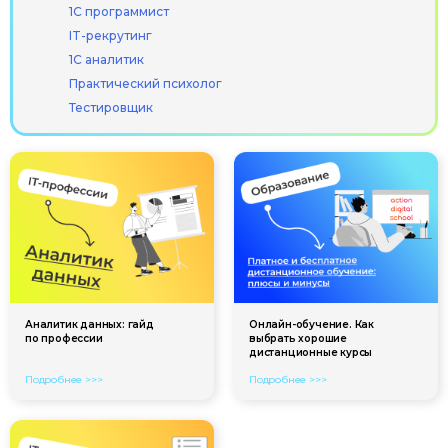
1С программист
Информация на сайте носит
IT-рекрутинг
информационный характер
1С аналитик
и не является публичной офертой
(ст. 437 ГК РФ)
Практический психолог
Тестировщик
© ООО «Актион-Диджитал»,
2026 г. Все права защищены
Аналитик данных: гайд
Онлайн-обучение. Как
по профессии
выбрать хорошие
дистанционные курсы
Подробнее >>>
Подробнее >>>