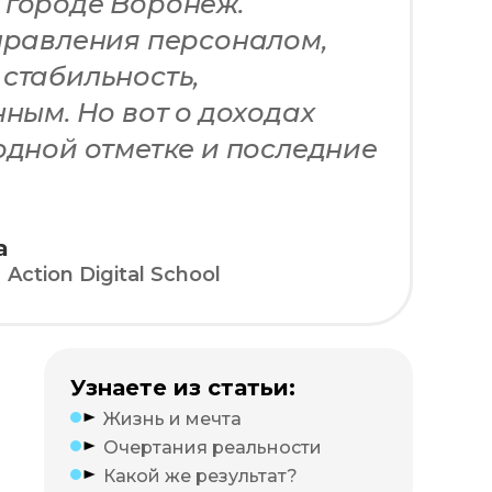
м городе Воронеж.
управления персоналом,
стабильность,
енным. Но вот о доходах
одной отметке и последние
а
ction Digital School
Узнаете из статьи:
Жизнь и мечта
Очертания реальности
Какой же результат?