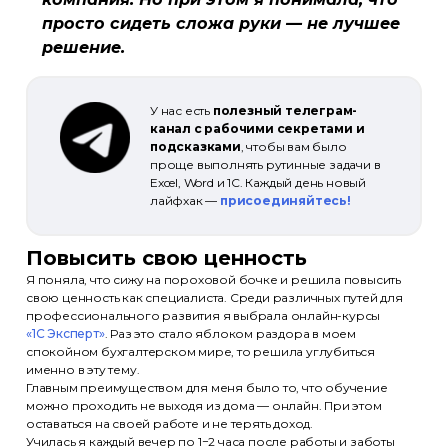
просто сидеть сложа руки — не лучшее
решение.
У нас есть
полезный телеграм-
канал с рабочими секретами и
подсказками
, чтобы вам было
проще выполнять рутинные задачи в
Excel, Word и 1С. Каждый день новый
лайфхак —
присоединяйтесь!
Повысить свою ценность
Я поняла, что сижу на пороховой бочке и решила повысить
свою ценность как специалиста. Среди различных путей для
профессионального развития я выбрала онлайн-курсы
«1С Эксперт»
. Раз это стало яблоком раздора в моем
спокойном бухгалтерском мире, то решила углубиться
именно в эту тему.
Главным преимуществом для меня было то, что обучение
можно проходить не выходя из дома — онлайн. При этом
оставаться на своей работе и не терять доход.
Училась я каждый вечер по 1−2 часа после работы и заботы