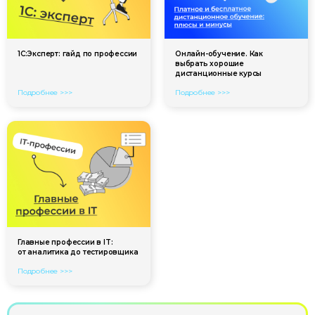
1С:Эксперт: гайд по профессии
Онлайн-обучение. Как
выбрать хорошие
дистанционные курсы
Подробнее >>>
Подробнее >>>
Эксперты
Партнёры
Отзывы
Лицензия
+7 (495) 788-53-26
Главные профессии в IT:
от аналитика до тестировщика
ООО «Актион-Диджитал» г. Москва,
Подробнее >>>
1-й Земельный переулок, 1