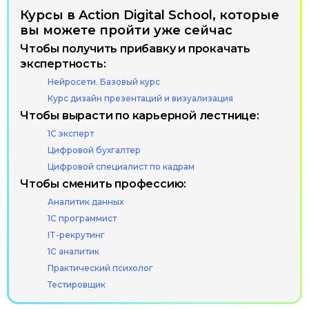
Курсы в Action Digital School, которые
вы можете пройти уже сейчас
Политика обработки
персональных данных
Чтобы получить прибавку и прокачать
экспертность:
Использование файлов cookie
Нейросети. Базовый курс
Информация на сайте носит
Курс дизайн презентаций и визуализация
информационный характер
и не является публичной офертой
Чтобы вырасти по карьерной лестнице:
(ст. 437 ГК РФ)
1С эксперт
Цифровой бухгалтер
© ООО «Актион-Диджитал»,
2026 г. Все права защищены
Цифровой специалист по кадрам
Чтобы сменить профессию:
Аналитик данных
1С программист
IT-рекрутинг
1С аналитик
Практический психолог
Тестировщик