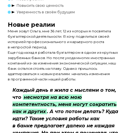
Повысить свою ценность
Уверенность в своём будущем
Новые реалии
Меня зовут Ольга, мне 36 лет, 12 из которых я посвятила
бухгалтерской деятельности. Я хочу поделиться своей
историей профессионального и карьерного роста
в непростой период.
Еще год назад я работала бухгалтером в одном из крупных
зарубежных банков. Но после ухода многих иностранных
компаний из-за изменения экономической ситуации, наш
банк остался стоять на плаву. Однако пришлось
адаптироваться к новым реалиям: начались изменения
в программной части нашей работы.
Каждый день я жила с мыслями о том,
что
несмотря на всю мою
компетентность, меня могут сократить
как и других
. А что потом делать? Куда
идти? Такие условия работы как
в банке предлагает далеко не каждая
компания. Но при этом я понимала, что