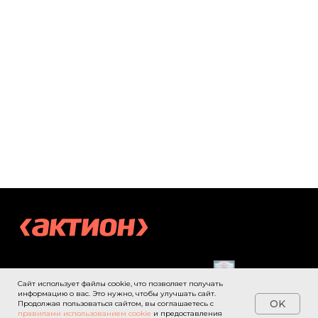
Политика обработки
персональных данных
Использование файлов cookie
Информация на сайте носит
информационный характер
и не является публичной офертой
(ст. 437 ГК РФ)
© ООО «Актион-Диджитал»,
2026 г. Все права защищены
Сайт использует файлы cookie, что позволяет получать
информацию о вас. Это нужно, чтобы улучшать сайт.
OK
Продолжая пользоваться сайтом, вы соглашаетесь с
правилами использованием cookie
и предоставления