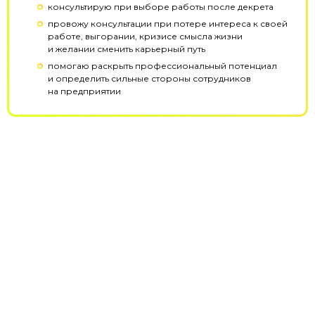
консультирую при выборе работы после декрета
провожу консультации при потере интереса к своей
работе, выгорании, кризисе смысла жизни
и желании сменить карьерный путь
помогаю раскрыть профессиональный потенциал
и определить сильные стороны сотрудников
на предприятии
Эксперты
Партнёры
Отзывы
Лицензия
+7 (495) 788-53-26
ООО «Актион-Диджитал» г. Москва,
1-й Земельный переулок, 1