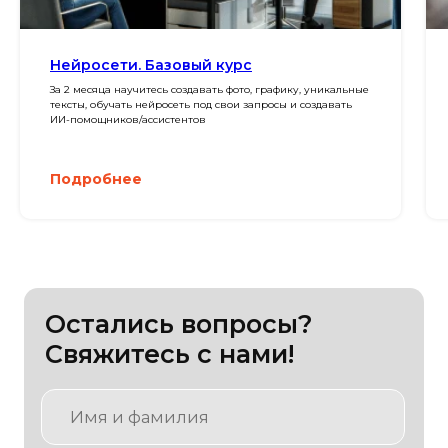
Нейросети. Базовый курс
За 2 месяца научитесь создавать фото, графику, уникальные
Остались вопросы?
тексты, обучать нейросеть под свои запросы и создавать
ИИ-помощников/ассистентов
Свяжитесь с нами!
Подробнее
Нажимая на кнопку, вы даете
согласие на
обработку
персональных данных