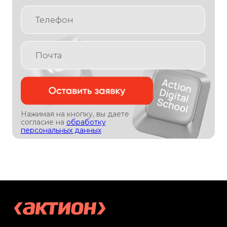
Эксперты
Партнеры
Отзывы
Лицензия
+7 (495) 788-53-26
ООО «Актион-Диджитал» г. Москва,
1-й Земельный переулок, 1
Условия акции с OZON и Xiaomi
Политика обработки
персональных данных
Использование файлов cookie
Информация на сайте носит
информационный характер
и не является публичной офертой
(ст. 437 ГК РФ)