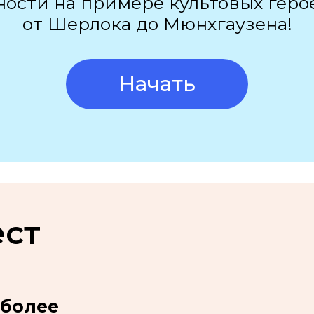
ности на примере культовых геро
от Шерлока до Мюнхгаузена!
Начать
ест
более