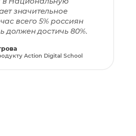
я в Национальную
вает значительное
час всего 5% россиян
ль должен достичь 80%.
трова
дукту Action Digital School