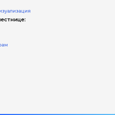
изуализация
лестнице:
рам