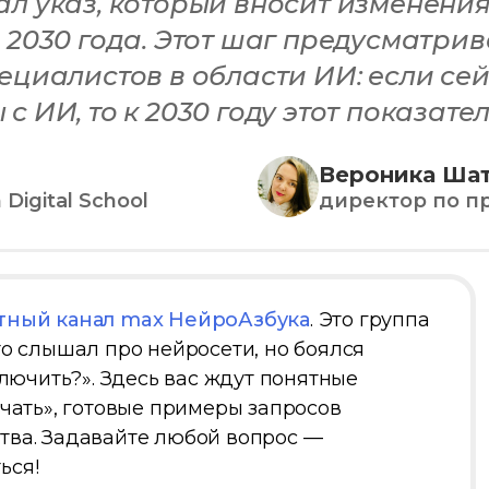
ал указ, который вносит изменени
 2030 года. Этот шаг предусматри
ециалистов в области ИИ: если сей
 ИИ, то к 2030 году этот показате
Вероника Ша
igital School
директор по про
тный канал max НейроАзбука
. Это группа
то слышал про нейросети, но боялся
ключить?». Здесь вас ждут понятные
ачать», готовые примеры запросов
тва. Задавайте любой вопрос —
ься!