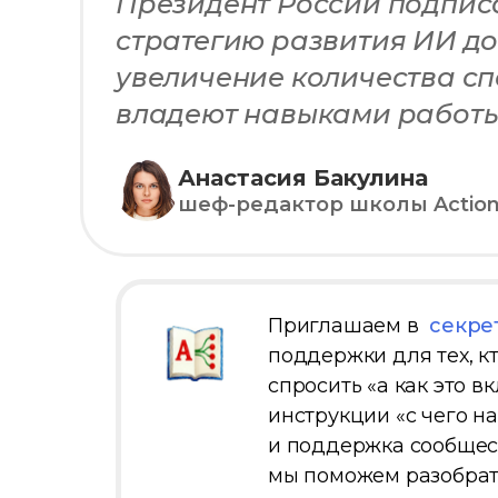
Президент России подпис
стратегию развития ИИ до
увеличение количества сп
владеют навыками работы с
Анастасия Бакулина
шеф-редактор школы Action D
Приглашаем в
секре
поддержки для тех, к
спросить «а как это в
инструкции «с чего н
и поддержка сообщес
мы поможем разобрат