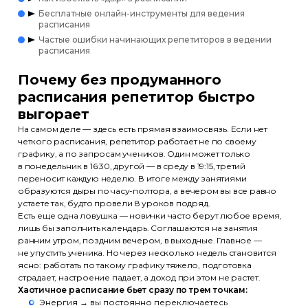
Бесплатные онлайн-инструменты для ведения
расписания
Частые ошибки начинающих репетиторов в ведении
расписания
Почему без продуманного
расписания репетитор быстро
выгорает
На самом деле — здесь есть прямая взаимосвязь. Если нет
четкого расписания, репетитор работает не по своему
графику, а по запросам учеников. Один может только
в понедельник в 16:30, другой — в среду в 19:15, третий
переносит каждую неделю. В итоге между занятиями
образуются дыры по часу-полтора, а вечером вы все равно
устаете так, будто провели 8 уроков подряд.
Есть еще одна ловушка — новички часто берут любое время,
лишь бы заполнить календарь. Соглашаются на занятия
ранним утром, поздним вечером, в выходные. Главное —
не упустить ученика. Но через несколько недель становится
ясно: работать по такому графику тяжело, подготовка
страдает, настроение падает, а доход при этом не растет.
Хаотичное расписание бьет сразу по трем точкам:
Энергия → вы постоянно переключаетесь