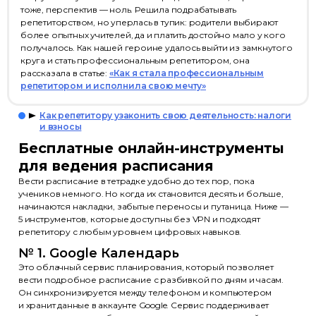
тоже, перспектив — ноль. Решила подрабатывать
репетиторством, но уперлась в тупик: родители выбирают
более опытных учителей, да и платить достойно мало у кого
получалось. Как нашей героине удалось выйти из замкнутого
круга и стать профессиональным репетитором, она
рассказала в статье:
«Как я стала профессиональным
репетитором и исполнила свою мечту»
Как репетитору узаконить свою деятельность: налоги
и взносы
Бесплатные онлайн-инструменты
для ведения расписания
Вести расписание в тетрадке удобно до тех пор, пока
учеников немного. Но когда их становится десять и больше,
начинаются накладки, забытые переносы и путаница. Ниже —
5 инструментов, которые доступны без VPN и подходят
репетитору с любым уровнем цифровых навыков.
№ 1. Google Календарь
Это облачный сервис планирования, который позволяет
вести подробное расписание с разбивкой по дням и часам.
Он синхронизируется между телефоном и компьютером
и хранит данные в аккаунте Google. Сервис поддерживает