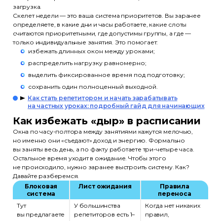
загрузка.
Скелет недели — это ваша система приоритетов. Вы заранее
определяете, в какие дни и часы работаете, какие слоты
считаются приоритетными, где допустимы группы, а где —
только индивидуальные занятия. Это помогает:
избежать длинных окон между уроками;
распределить нагрузку равномерно;
выделить фиксированное время под подготовку;
сохранить один полноценный выходной.
Как стать репетитором и начать зарабатывать
на частных уроках: подробный гайд для начинающих
Как избежать «дыр» в расписании
Окна по часу-полтора между занятиями кажутся мелочью,
но именно они «съедают» доход и энергию. Формально
вы заняты весь день, а по факту работаете три-четыре часа.
Остальное время уходит в ожидание. Чтобы этого
не происходило, нужно заранее выстроить систему. Как?
Давайте разберемся.
Блоковая
Лист ожидания
Правила
система
переноса
Тут
У большинства
Когда нет никаких
вы предлагаете
репетиторов есть 1–
правил,