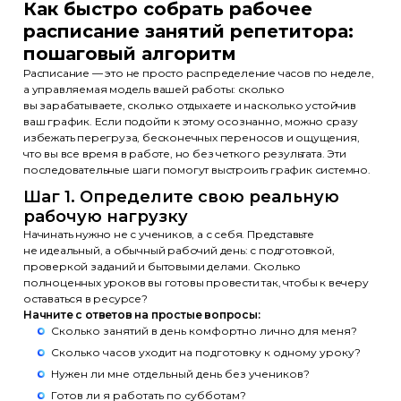
Как быстро собрать рабочее
расписание занятий репетитора:
пошаговый алгоритм
Расписание — это не просто распределение часов по неделе,
а управляемая модель вашей работы: сколько
вы зарабатываете, сколько отдыхаете и насколько устойчив
ваш график. Если подойти к этому осознанно, можно сразу
избежать перегруза, бесконечных переносов и ощущения,
что вы все время в работе, но без четкого результата. Эти
последовательные шаги помогут выстроить график системно.
Шаг 1. Определите свою реальную
рабочую нагрузку
Начинать нужно не с учеников, а с себя. Представьте
не идеальный, а обычный рабочий день: с подготовкой,
проверкой заданий и бытовыми делами. Сколько
полноценных уроков вы готовы провести так, чтобы к вечеру
оставаться в ресурсе?
Начните с ответов на простые вопросы:
Сколько занятий в день комфортно лично для меня?
Сколько часов уходит на подготовку к одному уроку?
Нужен ли мне отдельный день без учеников?
Готов ли я работать по субботам?