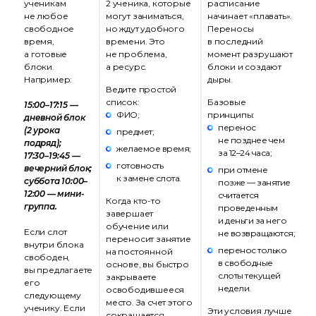
ученикам
2 ученика, которые
расписание
не любое
могут заниматься,
начинает «плавать».
свободное
но ждут удобного
Переносы
время,
времени. Это
в последний
а готовые
не проблема,
момент разрушают
блоки.
а ресурс.
блоки и создают
Например:
дыры.
Ведите простой
список:
Базовые
15:00–17:15 —
ФИО;
принципы:
дневной блок
перенос
(2 урока
предмет;
не позднее чем
подряд);
желаемое время;
за 12–24 часа;
17:30–19:45 —
готовность
вечерний блок;
при отмене
к замене слота.
суббота 10:00–
позже — занятие
12:00 — мини-
считается
Когда кто-то
группа.
проведенным
завершает
и деньги за него
обучение или
Если слот
не возвращаются;
переносит занятие
внутри блока
перенос только
на постоянной
свободен,
в свободные
основе, вы быстро
вы предлагаете
слоты текущей
закрываете
его
недели.
освободившееся
следующему
место. За счет этого
ученику. Если
Эти условия лучше
сокращается