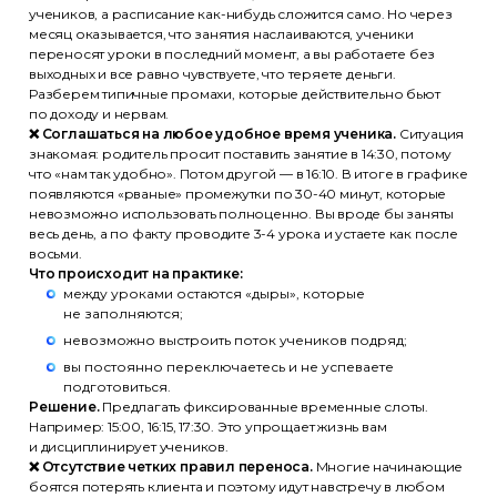
учеников, а расписание как-нибудь сложится само. Но через
месяц оказывается, что занятия наслаиваются, ученики
переносят уроки в последний момент, а вы работаете без
выходных и все равно чувствуете, что теряете деньги.
Разберем типичные промахи, которые действительно бьют
по доходу и нервам.
❌ Соглашаться на любое удобное время ученика.
Ситуация
знакомая: родитель просит поставить занятие в 14:30, потому
что «нам так удобно». Потом другой — в 16:10. В итоге в графике
появляются «рваные» промежутки по 30-40 минут, которые
невозможно использовать полноценно. Вы вроде бы заняты
весь день, а по факту проводите 3-4 урока и устаете как после
восьми.
Что происходит на практике:
между уроками остаются «дыры», которые
не заполняются;
невозможно выстроить поток учеников подряд;
вы постоянно переключаетесь и не успеваете
подготовиться.
Решение.
Предлагать фиксированные временные слоты.
Например: 15:00, 16:15, 17:30. Это упрощает жизнь вам
и дисциплинирует учеников.
❌ Отсутствие четких правил переноса.
Многие начинающие
боятся потерять клиента и поэтому идут навстречу в любом