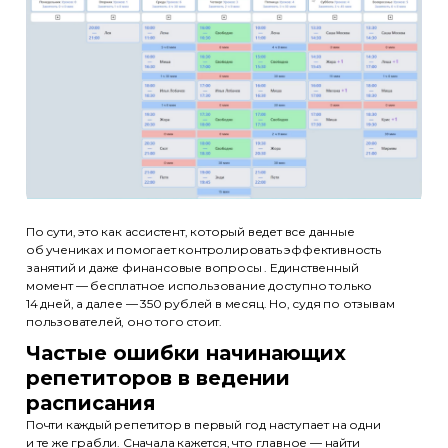
Эксперты
Партнеры
Отзывы
Лицензия
+7 (495) 788-53-26
ООО «Актион-Диджитал» г. Москва,
1-й Земельный переулок, 1
Условия акции с OZON и Xiaomi
По сути, это как ассистент, который ведет все данные
об учениках и помогает контролировать эффективность
Политика обработки
занятий и даже финансовые вопросы . Единственный
персональных данных
момент — бесплатное использование доступно только
Использование файлов cookie
14 дней, а далее — 350 рублей в месяц. Но, судя по отзывам
пользователей, оно того стоит.
Информация на сайте носит
информационный характер
Частые ошибки начинающих
и не является публичной офертой
репетиторов в ведении
(ст. 437 ГК РФ)
расписания
Почти каждый репетитор в первый год наступает на одни
© ООО «Актион-Диджитал»,
и те же грабли. Сначала кажется, что главное — найти
2026 г. Все права защищены