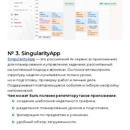
№ 3. SingularityApp
SingularityApp
— это российский AI-сервис (и приложение)
для планирования и управления задачами, рассчитанный
на системный подход к времени. Он помогает выстроить
структуру недели и учитывать не только уроки,
но и подготовку, проверку работ и личные дела.
Поддерживает повторяющиеся события и гибкую настройку
напоминаний.
Чем может быть полезен репетитору такое приложение:
создание шаблонов недельного графика;
раздельное планирование уроков и подготовки;
фильтрация по предметам и ученикам;
удобный обзор загруженности.