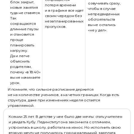
блок закрыт,
озвучивать сразу,
потеря времени
новые занятия
чтобы в случае
и в графике все идет
туда не ставятся.
непредвиденных
своим чередом без
Так
обстоятельств
незапланированных
сокращаются
вы не остались
пропусков.
длинные паузы
«не у дел».
и становится
проще
планировать
нагрузку.
Да и легче
объяснить
родителям,
почему «в 18:40»
вы не начинаете
урок.
И помните, что сильное расписание держится
не на количестве учеников, а на четких границах. Когда есть
структура, даже при изменениях неделя остается
управляемой.
Ксении 25 лет. В детстве у нее было две мечты: стать учителем
и увидеть Кубу. Пединститут она закончила с отличием,
устроилась в школу, работала на износ. Но исполнить свою
вторую мечту не получалось: город маленький, зарплата