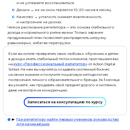
и не успеваете восстановиться.
Деньги → из-за окон теряется 10–20 часов в месяц.
Качество → усталость снижает вовлеченность
и настроение на уроках.
Четкое расписание репетитора — это основа стабильного
дохода и нормального ритма жизни. Только заранее
продуманный план позволяет распределить нагрузку
равномерно, избегая перегрузок.
Если вы хотите превратить свою любовь к обучению и детям
в доход и иметь стабильный поток клиентов, приглашаем вас
на
курс «Профессиональный репетитор»
от Action Digital
School. На нем вы научитесь создавать системный бизнес
на своих знаниях и получите пошаговую методологию
построения личного образовательного бренда. За 3 месяца
вы узнаете, как продавать свой предмет дорого и системно,
даже несмотря на конкуренцию.
Записаться на консультацию по курсу
Где репетитору найти первых учеников: руководство
для начинающих