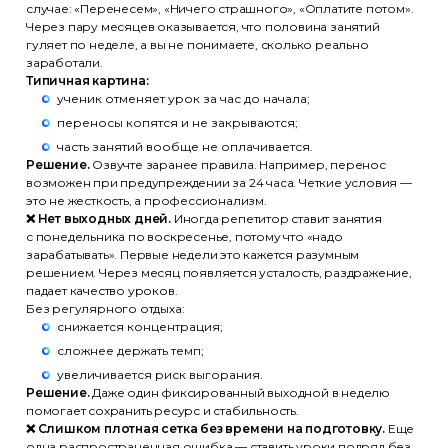
случае: «Перенесем», «Ничего страшного», «Оплатите потом».
Через пару месяцев оказывается, что половина занятий
гуляет по неделе, а вы не понимаете, сколько реально
заработали.
Типичная картина:
ученик отменяет урок за час до начала;
переносы копятся и не закрываются;
часть занятий вообще не оплачивается.
Решение.
Озвучте заранее правила. Например, перенос
возможен при предупреждении за 24 часа. Четкие условия —
это не жесткость, а профессионализм.
❌ Нет выходных дней.
Иногда репетитор ставит занятия
с понедельника по воскресенье, потому что «надо
зарабатывать». Первые недели это кажется разумным
решением. Через месяц появляется усталость, раздражение,
падает качество уроков.
Без регулярного отдыха:
снижается концентрация;
сложнее держать темп;
увеличивается риск выгорания.
Решение.
Даже один фиксированный выходной в неделю
помогает сохранить ресурс и стабильность.
❌ Слишком плотная сетка без времени на подготовку.
Еще
одна распространенная ошибка — ставить уроки подряд без