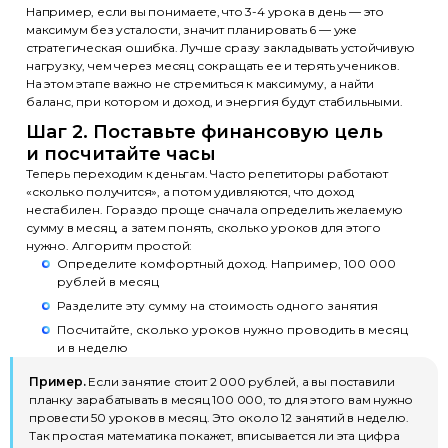
Например, если вы понимаете, что 3-4 урока в день — это
максимум без усталости, значит планировать 6 — уже
стратегическая ошибка. Лучше сразу закладывать устойчивую
нагрузку, чем через месяц сокращать ее и терять учеников.
На этом этапе важно не стремиться к максимуму, а найти
баланс, при котором и доход, и энергия будут стабильными.
Шаг 2. Поставьте финансовую цель
и посчитайте часы
Теперь переходим к деньгам. Часто репетиторы работают
«сколько получится», а потом удивляются, что доход
нестабилен. Гораздо проще сначала определить желаемую
сумму в месяц, а затем понять, сколько уроков для этого
нужно. Алгоритм простой:
Определите комфортный доход. Например, 100 000
рублей в месяц
Разделите эту сумму на стоимость одного занятия
Посчитайте, сколько уроков нужно проводить в месяц
и в неделю
Пример.
Если занятие стоит 2 000 рублей, а вы поставили
планку зарабатывать в месяц 100 000, то для этого вам нужно
провести 50 уроков в месяц. Это около 12 занятий в неделю.
Так простая математика покажет, вписывается ли эта цифра