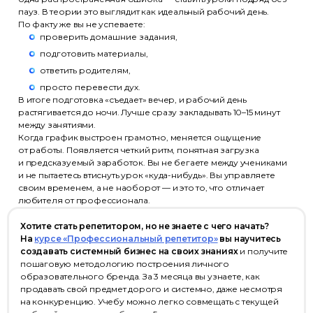
пауз. В теории это выглядит как идеальный рабочий день.
По факту же вы не успеваете:
проверить домашние задания,
подготовить материалы,
ответить родителям,
просто перевести дух.
В итоге подготовка «съедает» вечер, и рабочий день
растягивается до ночи. Лучше сразу закладывать 10–15 минут
между занятиями.
Когда график выстроен грамотно, меняется ощущение
от работы. Появляется четкий ритм, понятная загрузка
и предсказуемый заработок. Вы не бегаете между учениками
и не пытаетесь втиснуть урок «куда-нибудь». Вы управляете
своим временем, а не наоборот — и это то, что отличает
любителя от профессионала.
Хотите стать репетитором, но не знаете с чего начать?
На
курсе «Профессиональный репетитор»
вы научитесь
создавать системный бизнес на своих знаниях
и получите
пошаговую методологию построения личного
образовательного бренда. За 3 месяца вы узнаете, как
продавать свой предмет дорого и системно, даже несмотря
на конкуренцию. Учебу можно легко совмещать с текущей