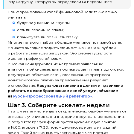
в ту нагрузку, которую вы определили на первом шаге.
При формировании своей финансовой цели также важно
учитывать:
будут ли у вас мини-группы;
есть ли сезонные спады;
планируете ли повышать ставку.
Многие пытаются набрать больше учеников по низкой цене.
Но часто выгоднее поднять стоимость на 200-300 рублей
и работать с меньшей загрузкой. Это снижает усталость
и делает график устойчивым.
Высокая цена держится не на громких заявлениях,
а на понятной системе: диагностика уровня, план подготовки,
регулярная обратная связь, отслеживание прогресса.
Родители готовы платить за предсказуемый результат
и спокойствие.
Как упаковать знания в деньги и правильно
работать с ценообразованием своей услуги, объясним
на
курсе «Профессиональный репетитор»
.
Шаг 3. Соберите «скелет» недели
На этом этапе многие делают критическую ошибку — начинают
вписывать учеников хаотично, ориентируясь на их пожелания.
В результате график формируется кусками: одно занятие
в 14:00, второе в 17:30, потом двухчасовое окно и поздний
вечер. Такой режим выматывает сильнее, чем плотная