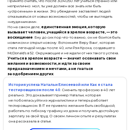
Принято считать, что после 30/40/50 лет учиться странно или
неприлично: мол, ты уже должен все знать или быть
«устроенным» в жизни. Это убеждение заставляет людей
отказываться от новых возможностей, чтобы не выглядеть
«неудачниками».
Но на самом деле,
единственная эмоция, которую
вызывает человек, учащийся в зрелом возрасте, — это
восхищение
. Ему до сих пор что-то важно, он не боится быть
новичком и открыт новому. Вспомните Веру Ванг, которая
стала легендой моды после 40, или Рэя Крока, создавшего
McDonald’s в 52. Окружающие и не ждали от них такого успеха.
Учиться в зрелом возрасте — значит осознавать свои
желания и возможности, и идти за своим
предназначением и мечтами, а не гнаться
за одобрением других
.
История успеха Натальи Елисеевой или Как я стала
тестировщиком после 40
. Сменить профессию в 40 лет
реально. Это доказывает пример Натальи, которая
не побоялась уйти из журналистики и теперь работает
тестировщиком. В IT ее привело желания быть свободной,
работать по гибкому графику из дома и получать достойную
зарплату за свой труд. О своем личном опыте и результатах
она рассказала в статье.