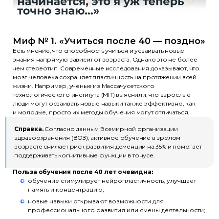
Миф № 1. «Учиться после 40 — поздно»
Есть мнение, что способность учиться и усваивать новые
знания напрямую зависит от возраста. Однако это не более
чем стереотип. Современные исследования доказывают, что
мозг человека сохраняет пластичность на протяжении всей
жизни. Например, ученые из Массачусетского
технологического института (MIT) выяснили, что взрослые
люди могут осваивать новые навыки так же эффективно, как
и молодые, просто их методы обучения могут отличаться.
Справка.
Согласно данным Всемирной организации
здравоохранения (ВОЗ), активное обучение в зрелом
возрасте снижает риск развития деменции на 35% и помогает
поддерживать когнитивные функции в тонусе.
Польза обучения после 40 лет очевидна:
обучение стимулирует нейропластичность, улучшает
память и концентрацию;
новые навыки открывают возможности для
профессионального развития или смены деятельности;