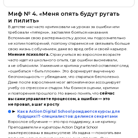
Миф № 4. «Меня опять будут ругать
и пилить»
В детстве нас часто критиковали на уроках за ошибки или
требовали «пятерки», заставляя бояться наказания.
Вспоминая свою растерянность у доски, мы подсознательно
не хотим повторений, поэтому стараемся не связывать больше
свою жизнь с обучением, даже во вред себе и своей карьере.
Мнение психолога.
Страх учиться во взрослом возрасте
часто идет из школьного опыта, где ошибки высмеивали,
а не объясняли. Унижения и критика учителей оставляют след:
«ошибаться = быть плохим». Это формирует выученную
беспомощность — убеждение, что стараться бесполезно.
Даже после взросления мозг автоматически ассоциирует
учебу со стрессом и стыдом. Мы боимся оценки, критики
и повторения прошлого. Но важно понять, что
сейчас
вы сами управляете процессом, а ошибки — это
не провал, а шаг к росту
.
Как в Action Digital School рождаются курсы для
будущих IT-специалистов: делимся секретами
Взрослое обучение — это про поддержку, а не критику.
Преподаватели и кураторы Action Digital School
заинтересованы в вашем успехе. Их задача — помогать вам