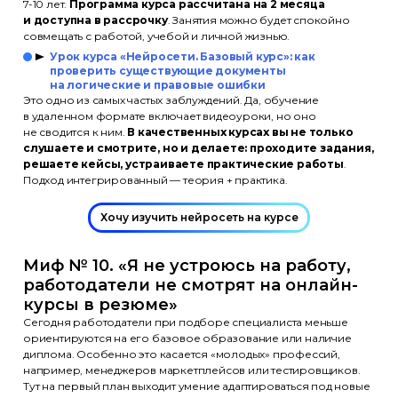
7-10 лет.
Программа курса рассчитана на 2 месяца
и доступна в рассрочку
. Занятия можно будет спокойно
совмещать с работой, учебой и личной жизнью.
Урок курса «Нейросети. Базовый курс»: как
проверить существующие документы
на логические и правовые ошибки
Это одно из самых частых заблуждений. Да, обучение
в удаленном формате включает видеоуроки, но оно
не сводится к ним.
В качественных курсах вы не только
слушаете и смотрите, но и делаете: проходите задания,
решаете кейсы, устраиваете практические работы
.
Подход интегрированный — теория + практика.
Хочу изучить нейросеть на курсе
Миф № 10. «Я не устроюсь на работу,
работодатели не смотрят на онлайн-
курсы в резюме»
Сегодня работодатели при подборе специалиста меньше
ориентируются на его базовое образование или наличие
диплома. Особенно это касается «молодых» профессий,
например, менеджеров маркетплейсов или тестировщиков.
Тут на первый план выходит умение адаптироваться под новые