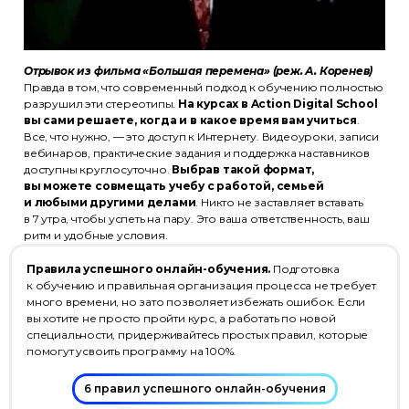
Отрывок из фильма «Большая перемена» (реж. А. Коренев)
Правда в том, что современный подход к обучению полностью
разрушил эти стереотипы.
На курсах в Action Digital School
вы сами решаете, когда и в какое время вам учиться
.
Все, что нужно, — это доступ к Интернету. Видеоуроки, записи
вебинаров, практические задания и поддержка наставников
доступны круглосуточно.
Выбрав такой формат,
вы можете совмещать учебу с работой, семьей
и любыми другими делами
. Никто не заставляет вставать
в 7 утра, чтобы успеть на пару. Это ваша ответственность, ваш
ритм и удобные условия.
Правила успешного онлайн-обучения.
Подготовка
к обучению и правильная организация процесса не требует
много времени, но зато позволяет избежать ошибок. Если
вы хотите не просто пройти курс, а работать по новой
специальности, придерживайтесь простых правил, которые
помогут усвоить программу на 100%.
6 правил успешного онлайн-обучения