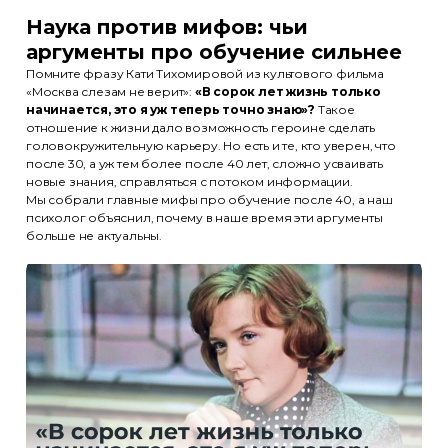
Наука против мифов: чьи
аргументы про обучение сильнее
Помните фразу Кати Тихомировой из культового фильма
«Москва слезам не верит»:
«В сорок лет жизнь только
начинается, это я уж теперь точно знаю»?
Такое
отношение к жизни дало возможность героине сделать
головокружительную карьеру. Но есть и те, кто уверен, что
после 30, а уж тем более после 40 лет, сложно усваивать
новые знания, справляться с потоком информации.
Мы собрали главные мифы про обучение после 40, а наш
психолог объяснил, почему в наше время эти аргументы
больше не актуальны.