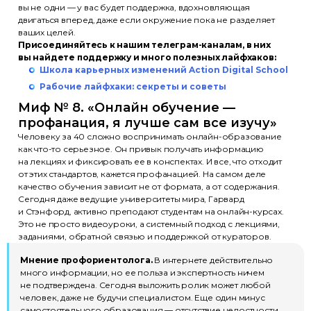
вы не одни — у вас будет поддержка, вдохновляющая
двигаться вперед, даже если окружение пока не разделяет
ваших целей.
Присоединяйтесь к нашим телеграм-каналам, в них
вы найдете поддержку и много полезных лайфхаков:
Школа карьерных изменений Action Digital School
Рабочие лайфхаки: секреты и советы
Миф № 8. «Онлайн обучение —
профанация, я лучше сам все изучу»
Человеку за 40 сложно воспринимать онлайн-образование
как что-то серьезное. Он привык получать информацию
на лекциях и фиксировать ее в конспектах. И все, что отходит
от этих стандартов, кажется профанацией. На самом деле
качество обучения зависит не от формата, а от содержания.
Сегодня даже ведущие университеты мира, Гарвард
и Стэнфорд, активно преподают студентам на онлайн-курсах.
Это не просто видеоуроки, а системный подход с лекциями,
заданиями, обратной связью и поддержкой от кураторов.
Мнение профориентолога.
В интернете действительно
много информации, но ее польза и экспертность ничем
не подтверждена. Сегодня выложить ролик может любой
человек, даже не будучи специалистом. Еще один минус
самостоятельного образования — отсутствие целостности,