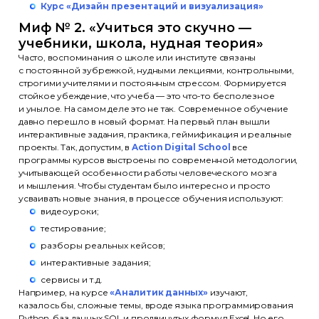
Курс «Дизайн презентаций и визуализация»
Миф № 2. «Учиться это скучно —
учебники, школа, нудная теория»
Часто, воспоминания о школе или институте связаны
с постоянной зубрежкой, нудными лекциями, контрольными,
строгими учителями и постоянным стрессом. Формируется
стойкое убеждение, что учеба — это что-то бесполезное
и унылое. На самом деле это не так. Современное обучение
давно перешло в новый формат. На первый план вышли
интерактивные задания, практика, геймификация и реальные
проекты. Так, допустим, в
Action Digital School
все
программы курсов выстроены по современной методологии,
учитывающей особенности работы человеческого мозга
и мышления. Чтобы студентам было интересно и просто
усваивать новые знания, в процессе обучения используют:
видеоуроки;
тестирование;
разборы реальных кейсов;
интерактивные задания;
сервисы и т.д.
Например, на курсе
«Аналитик данных»
изучают,
казалось бы, сложные темы, вроде языка программирования
Python, баз данных SQL и продвинутых формул Excel. Но его