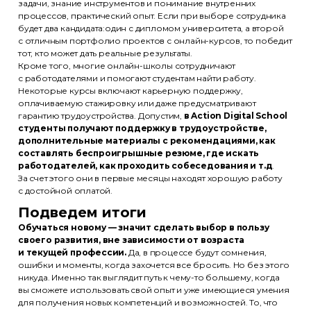
задачи, знание инструментов и понимание внутренних
процессов, практический опыт. Если при выборе сотрудника
будет два кандидата:один с дипломом университета, а второй
с отличным портфолио проектов с онлайн-курсов, то победит
тот, кто может дать реальные результаты.
Кроме того, многие онлайн-школы сотрудничают
с работодателями и помогают студентам найти работу.
Некоторые курсы включают карьерную поддержку,
оплачиваемую стажировку или даже предусматривают
гарантию трудоустройства. Допустим,
в Action Digital School
студенты получают поддержку в трудоустройстве,
дополнительные материалы с рекомендациями, как
составлять беспроигрышные резюме, где искать
работодателей, как проходить собеседования и т.д
.
За счет этого они в первые месяцы находят хорошую работу
с достойной оплатой.
Подведем итоги
Обучаться новому — значит сделать выбор в пользу
своего развития, вне зависимости от возраста
и текущей профессии.
Да, в процессе будут сомнения,
ошибки и моменты, когда захочется все бросить. Но без этого
никуда. Именно так выглядит путь к чему-то большему, когда
вы сможете использовать свой опыт и уже имеющиеся умения
для получения новых компетенций и возможностей. То, что