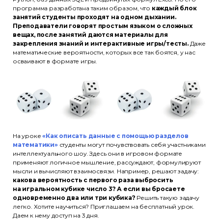
программа разработана таким образом, что
каждый блок
занятий студенты проходят на одном дыхании.
Преподаватели говорят простым языком о сложных
вещах, после занятий даются материалы для
закрепления знаний и интерактивные игры/тесты.
Даже
математические вероятности, которых все так боятся, у нас
осваивают в формате игры.
На уроке
«Как описать данные с помощью разделов
математики»
студенты могут почувствовать себя участниками
интеллектуального шоу. Здесь они в игровом формате
применяют логичное мышление, рассуждают, формулируют
мысли и вычисляют взаимосвязи. Например, решают задачу:
какова вероятность с первого раза выбросить
на игральном кубике число 3? А если вы бросаете
одновременно два или три кубика?
Решить такую задачу
легко. Хотите научиться? Приглашаем на бесплатный урок.
Даем к нему доступ на 3 дня.