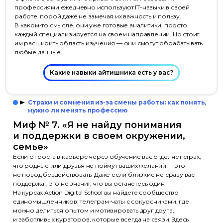
профессиями ежедневно используют IT-навыки в своей
работе, порой даже не замечая их важность и пользу.
В каком-то смысле, они уже готовые аналитики, просто
каждый специализируется на своем направлении. Но стоит
им расширить область изучения — они смогут обрабатывать
любые данные.
Какие навыки айтишника есть у вас?
Страхи и сомнения из-за смены работы: как понять,
нужно ли менять профессию
Миф № 7. «Я не найду понимания
и поддержки в своем окружении,
семье»
Если от роста в карьере через обучение вас отделяет страх,
что родные или друзья не поймут ваших желаний — это
не повод бездействовать. Даже если близкие не сразу вас
поддержат, это не значит, что вы останетесь один.
На курсах Action Digital School вы найдете сообщество
единомышленников: телеграм-чаты с сокурсниками, где
можно делиться опытом и мотивировать друг друга,
и заботливых кураторов, которые всегда на связи. Здесь