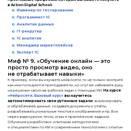
в Action Digital School:
Инженер по тестированию
Эксперты
Партнёры
Отзывы
Лицензия
Программист 1С
Аналитик данных
+7 (495) 788-53-26
IT-рекрутер
ООО «Актион-Диджитал» г. Москва,
1С аналитик
1-й Земельный переулок, 1
Менеджер маркетплейсов
Эксперт 1С
Миф № 9. «Обучение онлайн — это
просто просмотр видео, оно
Политика обработки
не отрабатывает навыки»
персональных данных
К примеру, если вы изучаете нейросети, то не только смотрите
как ими пользуются преподаватели, но и тут же набиваете руку
Использование файлов cookie
на решении своих же рабочих задач с помощью ИИ.
На курсе
Информация на сайте носит
«Нейросети. Базовый курс»
вы научитесь
информационный характер
автоматизировать свои рутинные задачи
: анализировать
и не является публичной офертой
и обрабатывать данные, создавать документы и отчеты,
(ст. 437 ГК РФ)
разрабатывать уникальные текстов и изображений и пр. Все
через видеоуроки, тесты, игры и практические задания.
Обучение разработано опытными методологами
© ООО «Актион-Диджитал»,
и специалистами по ИИ и современным технологиям с опытом
2026 г. Все права защищены