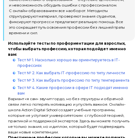
и невозможность обсудить ошибки с профессионалом.
С онлайн-образованием все наоборот. Методисты
структурируют материал, проверяют знания студентов,
фиксируют прогресс и предлагают реальную помощь. Все
это сокращает путь освоения профессии без лишней траты
времени и сил.
Используйте тесты по профориентации для взрослых,
чтобы выбрать профессию, которая подойдет именно
вам:
Тест № 1. Насколько хорошо вы ориентируетесь в IT-
профессиях
Тест № 2. Как выбрать IT-профессию по типу личности
Тест № 3. Как выбрать профессию по типу темперамента
Тест № 4. Какие профессии в сфере IT подходят именно
вам
Вариант «я сам» звучит гордо, но без структуры и обратной
связи легко потерять мотивацию и упустить важное. Онлайн-
школа Action Digital School создает учебные программы,
которые не уступают университетским: с глубокой теорией,
практикой и поддержкой экспертов. Здесь вы можете получить
не только знания, но и диплом, который будет подтверждать
ваши новые компетенции.
Престижные профессии которые вы можете получить