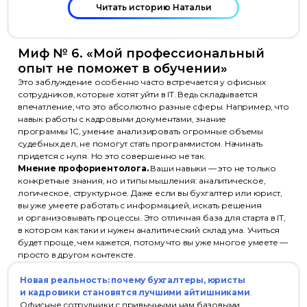
Читать историю Натальи
Миф № 6. «Мой профессиональный
опыт не поможет в обучении»
Это заблуждение особенно часто встречается у офисных
сотрудников, которые хотят уйти в IT. Ведь складывается
впечатление, что это абсолютно разные сферы. Например, что
навык работы с кадровыми документами, знание
программы 1С, умение анализировать огромные объемы
судебных дел, не помогут стать программистом. Начинать
придется с нуля. Но это совершенно не так.
Мнение профориентолога.
Ваши навыки — это не только
конкретные знания, но и типы мышления: аналитическое,
логическое, структурное. Даже если вы бухгалтер или юрист,
вы уже умеете работать с информацией, искать решения
и организовывать процессы. Это отличная база для старта в IT,
в котором как таки и нужен аналитический склад ума. Учиться
будет проще, чем кажется, потому что вы уже многое умеете —
просто в другом контексте.
Новая реальность: почему бухгалтеры, юристы
и кадровики становятся лучшими айтишниками
.
Офисные сотрудники с привычными нам базовыми