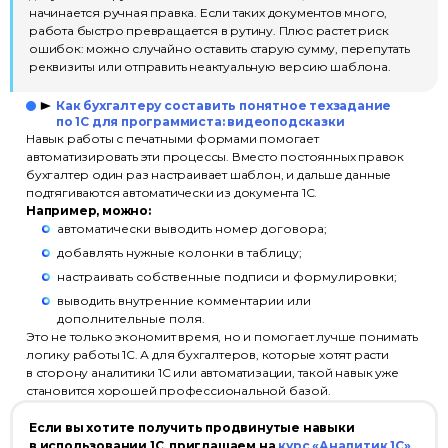
начинается ручная правка. Если таких документов много,
работа быстро превращается в рутину. Плюс растет риск
ошибок: можно случайно оставить старую сумму, перепутать
реквизиты или отправить неактуальную версию шаблона.
Как бухгалтеру составить понятное техзадание
по 1С для программиста: видеоподсказки
Навык работы с печатными формами помогает
автоматизировать эти процессы. Вместо постоянных правок
бухгалтер один раз настраивает шаблон, и дальше данные
подтягиваются автоматически из документа 1С.
Например, можно:
автоматически выводить номер договора;
добавлять нужные колонки в таблицу;
настраивать собственные подписи и формулировки;
выводить внутренние комментарии или
дополнительные поля.
Это не только экономит время, но и помогает лучше понимать
логику работы 1С. А для бухгалтеров, которые хотят расти
в сторону аналитики 1С или автоматизации, такой навык уже
становится хорошей профессиональной базой.
Если вы хотите получить продвинутые навыки
в использовании 1С, приглашаем на
курс «Аналитик 1С»