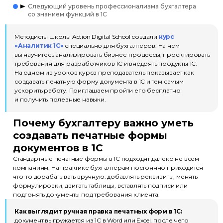
Следующий уровень профессионализма бухгалтера
со знанием функций в 1С
Методисты школы Action Digital School создали
курс
«Аналитик 1С»
специально для бухгалтеров. На нем
вы научитесь анализировать бизнес-процессы, проектировать
требования для разработчиков 1С и внедрять продукты 1С.
На одном из уроков курса преподаватель показывает как
создавать печатную форму документа в 1С и тем самым
ускорить работу. Приглашаем пройти его бесплатно
и получить полезные навыки.
Почему бухгалтеру важно уметь
создавать печатные формы
документов в 1С
Стандартные печатные формы в 1С подходят далеко не всем
компаниям. На практике бухгалтерам постоянно приходится
что-то дорабатывать вручную: добавлять реквизиты, менять
формулировки, двигать таблицы, вставлять подписи или
подгонять документы под требования клиента.
Как выглядит ручная правка печатных форм в 1С:
документ выгружается из 1С в Word или Excel, после чего