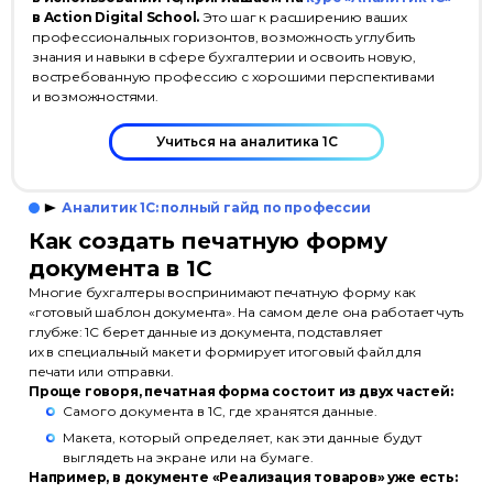
в Action Digital School.
Это шаг к расширению ваших
профессиональных горизонтов, возможность углубить
знания и навыки в сфере бухгалтерии и освоить новую,
востребованную профессию с хорошими перспективами
и возможностями.
Учиться на аналитика 1С
Аналитик 1С: полный гайд по профессии
Как создать печатную форму
документа в 1С
Многие бухгалтеры воспринимают печатную форму как
«готовый шаблон документа». На самом деле она работает чуть
глубже: 1С берет данные из документа, подставляет
их в специальный макет и формирует итоговый файл для
печати или отправки.
Проще говоря, печатная форма состоит из двух частей:
Самого документа в 1С, где хранятся данные.
Макета, который определяет, как эти данные будут
выглядеть на экране или на бумаге.
Например, в документе «Реализация товаров» уже есть: