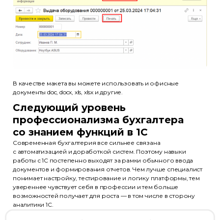
Эксперты
Партнёры
Отзывы
Лицензия
+7 (495) 788-53-26
В качестве макета вы можете использовать и офисные
ООО «Актион-Диджитал» г. Москва,
документы doc, docx, xls, xlsx и другие.
1-й Земельный переулок, 1
Следующий уровень
профессионализма бухгалтера
со знанием функций в 1С
Современная бухгалтерия все сильнее связана
Политика обработки
с автоматизацией и доработкой систем. Поэтому навыки
персональных данных
работы с 1С постепенно выходят за рамки обычного ввода
документов и формирования отчетов. Чем лучше специалист
Использование файлов cookie
понимает настройку, тестирование и логику платформы, тем
Информация на сайте носит
увереннее чувствует себя в профессии и тем больше
информационный характер
возможностей получает для роста — в том числе в сторону
и не является публичной офертой
аналитики 1С.
(ст. 437 ГК РФ)