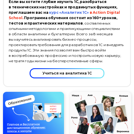
Если вы хотите глубже изучить 1С, разобраться
в технических настройках и продвинутых функциях,
© ООО «Актион-Диджитал»,
приглашаем вас на
курс «Аналитик 1С»
в Action Digital
2026 г. Все права защищены
School.
Программа обучения состоит из 160+ уроков,
тестов и практических материалов
, составленных
опытными методологами и практикующими специалистами
в области аналитики и бухгалтерии. Всего за 8 месяцев
вы научитесь анализировать бизнес-процессы,
проектировать требования для разработчиков 1С и внедрять
продукты 1С. Эти знания позволят вам быстро войти
в востребованную профессию и построить новую карьеру,
не тратя годы жизни на бесперспективные сферы.
Учиться на аналитика 1С