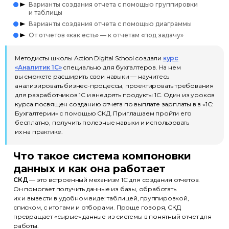
Варианты создания отчета с помощью группировки
и таблицы
Варианты создания отчета с помощью диаграммы
От отчетов «как есть» — к отчетам «под задачу»
Методисты школы Action Digital School создали
курс
«Аналитик 1С»
специально для бухгалтеров. На нем
вы сможете расширить свои навыки — научитесь
анализировать бизнес-процессы, проектировать требования
для разработчиков 1С и внедрять продукты 1С. Один из уроков
курса посвящен созданию отчета по выплате зарплаты в в «1С:
Бухгалтерии» с помощью СКД. Приглашаем пройти его
бесплатно, получить полезные навыки и использовать
их на практике.
Что такое система компоновки
данных и как она работает
СКД
— это встроенный механизм 1С для создания отчетов.
Он помогает получить данные из базы, обработать
их и вывести в удобном виде: таблицей, группировкой,
списком, с итогами и отборами. Проще говоря, СКД
превращает «сырые» данные из системы в понятный отчет для
работы.