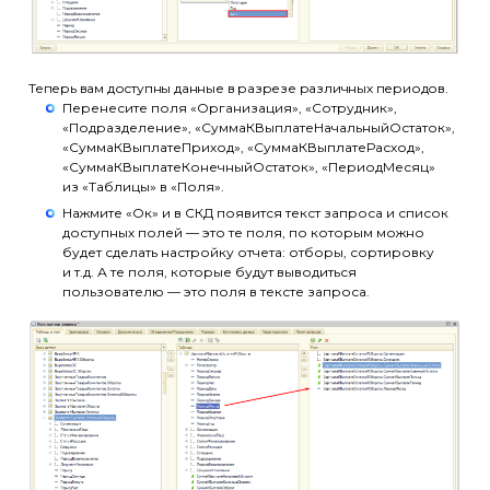
Теперь вам доступны данные в разрезе различных периодов.
Перенесите поля «Организация», «Сотрудник»,
«Подразделение», «СуммаКВыплатеНачальныйОстаток»,
«СуммаКВыплатеПриход», «СуммаКВыплатеРасход»,
«СуммаКВыплатеКонечныйОстаток», «ПериодМесяц»
из «Таблицы» в «Поля».
Нажмите «Ок» и в СКД появится текст запроса и список
доступных полей — это те поля, по которым можно
будет сделать настройку отчета: отборы, сортировку
и т.д. А те поля, которые будут выводиться
пользователю — это поля в тексте запроса.