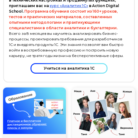
в технических настройках и продвинутых функциях,
приглашаем вас на
курс «Аналитик 1С»
в Action Digital
School.
Программа обучения состоит из 160+ уроков,
тестов и практических материалов, составленных
опытными методологами и практикующими
специалистами в области аналитики и бухгалтерии.
Всего за 8 месяцев вы научитесь анализировать бизнес-
процессы, проектировать требования для разработчиков
1С и внедрять продукты 1С. Эти знания позволят вам быстро
войти в востребованную профессию и построить новую
карьеру, не тратя годы жизни на бесперспективные сферы.
Учиться на аналитика 1С