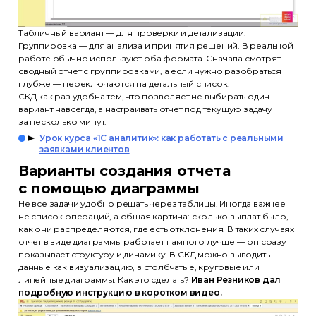
Эксперты
Партнеры
Отзывы
Лицензия
Табличный вариант — для проверки и детализации.
Группировка — для анализа и принятия решений. В реальной
+7 (495) 788-53-26
работе обычно используют оба формата. Сначала смотрят
ООО «Актион-Диджитал» г. Москва,
сводный отчет с группировками, а если нужно разобраться
глубже — переключаются на детальный список.
1-й Земельный переулок, 1
СКД как раз удобна тем, что позволяет не выбирать один
вариант навсегда, а настраивать отчет под текущую задачу
за несколько минут.
Урок курса «1С аналитик»: как работать с реальными
заявками клиентов
Условия акции с OZON и Xiaomi
Варианты создания отчета
Политика обработки
с помощью диаграммы
персональных данных
Не все задачи удобно решать через таблицы. Иногда важнее
Использование файлов cookie
не список операций, а общая картина: сколько выплат было,
как они распределяются, где есть отклонения. В таких случаях
Информация на сайте носит
отчет в виде диаграммы работает намного лучше — он сразу
информационный характер
показывает структуру и динамику. В СКД можно выводить
и не является публичной офертой
данные как визуализацию, в столбчатые, круговые или
(ст. 437 ГК РФ)
линейные диаграммы. Как это сделать?
Иван Резников дал
подробную инструкцию в коротком видео.
© ООО «Актион-Диджитал»,
2026 г. Все права защищены