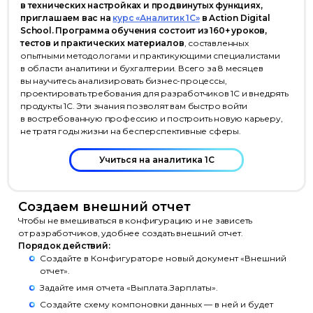
в технических настройках и продвинутых функциях,
приглашаем вас на
курс «Аналитик 1С»
в Action Digital
School. Программа обучения состоит из 160+ уроков,
тестов и практических материалов
, составленных
опытными методологами и практикующими специалистами
в области аналитики и бухгалтерии. Всего за 8 месяцев
вы научитесь анализировать бизнес-процессы,
проектировать требования для разработчиков 1С и внедрять
продукты 1С. Эти знания позволят вам быстро войти
в востребованную профессию и построить новую карьеру,
не тратя годы жизни на бесперспективные сферы.
Учиться на аналитика 1С
Создаем внешний отчет
Чтобы не вмешиваться в конфигурацию и не зависеть
от разработчиков, удобнее создать внешний отчет.
Порядок действий:
Создайте в Конфигураторе новый документ «Внешний
отчет».
Задайте имя отчета «Выплата.Зарплаты».
Создайте схему компоновки данных — в ней и будет