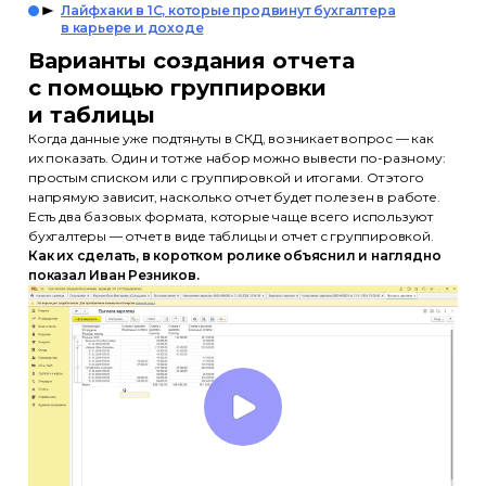
Лайфхаки в 1С, которые продвинут бухгалтера
в карьере и доходе
Варианты создания отчета
с помощью группировки
и таблицы
Когда данные уже подтянуты в СКД, возникает вопрос — как
их показать. Один и тот же набор можно вывести по-разному:
простым списком или с группировкой и итогами. От этого
напрямую зависит, насколько отчет будет полезен в работе.
Есть два базовых формата, которые чаще всего используют
бухгалтеры — отчет в виде таблицы и отчет с группировкой.
Как их сделать, в коротком ролике объяснил и наглядно
показал Иван Резников.