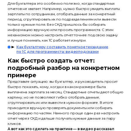
Для бухгалтера это особенно полезно, когда стандартных
отчетов не хватает. Например, нужно быстро увидеть выплаты
зарплаты по сотрудникам, отобрать данные за конкретный
период, сгруппировать их по подразделениям или вывести
только нужные поля. Без СКД пришлось бы собирать
информацию вручную или просить программиста. С этим
механизмом можно настроить отчет точнее под свою задачу
и лучше понимать, как 1С работает изнутри.
Как бухгалтеру составить понятное техзадание
по 1С для программиста: видеоподсказки
Как быстро создать отчет:
подробный разбор на конкретном
примере
Представьте ситуацию: вы бухгалтер, и руководитель просит
быстро показать, кому, когда и в каком размере была
выплачена зарплата за месяц. Стандартные отчеты дают общую
картину, но не позволяют гибко отобрать данные,
сгруппировать их или вывести в нужном формате. В итоге
приходится вручную проверять документы или собирать
информацию по частям. Намного проще один раз настроить
отчет через СКД и дальше получать нужные данные за пару
кликов.
А вот как это сделать на практике — в видео рассказал