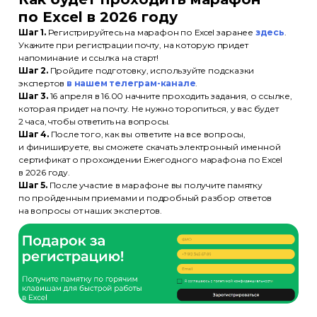
+7 (495) 788-53-26
по Excel в 2026 году
ООО «Актион-Диджитал» г. Москва,
Шаг 1.
Регистрируйтесь на марафон по Excel заранее
здесь
.
1-й Земельный переулок, 1
Укажите при регистрации почту, на которую придет
напоминание и ссылка на старт!
Шаг 2.
Пройдите подготовку, используйте подсказки
экспертов
в нашем телеграм-канале
.
Шаг 3.
16 апреля в 16.00 начните проходить задания, о ссылке,
которая придет на почту. Не нужно торопиться, у вас будет
Политика обработки
2 часа, чтобы ответить на вопросы.
персональных данных
Шаг 4.
После того, как вы ответите на все вопросы,
и финишируете, вы сможете скачать электронный именной
Использование файлов cookie
сертификат о прохождении Ежегодного марафона по Excel
в 2026 году.
Информация на сайте носит
Шаг 5.
После участие в марафоне вы получите памятку
информационный характер
по пройденным приемами и подробный разбор ответов
и не является публичной офертой
(ст. 437 ГК РФ)
на вопросы от наших экспертов.
© ООО «Актион-Диджитал»,
2026 г. Все права защищены