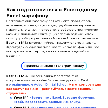
Как подготовиться к Ежегодному
Excel марафону
Подготовиться к Марафону по Excel и стать победителем,
вы можете, используя один из двух удобных вам вариантов.
Параллельно вы изучите теорию, отработаете практические
навыки, и примените их в текущих рабочих задачах. В этом
помогут разборы реальных кейсов и лайфхаки от экспертов.
Вариант №1.
Присоединяйтесь к нашему телеграм-каналу.
Здесь будем ежедневно публиковать новые лайфхаки по Excel,
инструкции от экспертов, а также примеры заданий и их
решения.
Присоединиться к телеграм-каналу
Вариант № 2.
Еще один вариант подготовиться
к соревнованию — пройти бесплатные уроки по Excel
в
онлайн-школе Action Digital School
.
Мы открываем для
вас доступ на 3 дня. Тренируйтесь вместе с нашими
студентами.
Урок № 1.
«Введение в Excel. Базовые формулы,
чтобы подготовить данные к анализу»
Урок № 2.
«Как производить расчеты с данными: