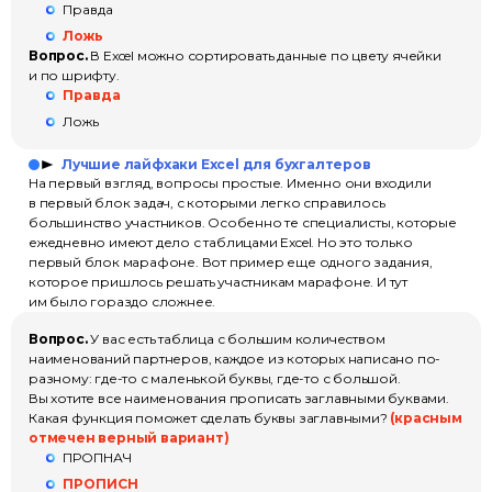
Правда
Ложь
Вопрос.
В Excel можно сортировать данные по цвету ячейки
и по шрифту.
Правда
Ложь
Лучшие лайфхаки Excel для бухгалтеров
На первый взгляд, вопросы простые. Именно они входили
в первый блок задач, с которыми легко справилось
большинство участников. Особенно те специалисты, которые
ежедневно имеют дело с таблицами Excel. Но это только
первый блок марафоне. Вот пример еще одного задания,
которое пришлось решать участникам марафоне. И тут
им было гораздо сложнее.
Вопрос.
У вас есть таблица с большим количеством
наименований партнеров, каждое из которых написано по-
разному: где-то с маленькой буквы, где-то с большой.
Вы хотите все наименования прописать заглавными буквами.
Какая функция поможет сделать буквы заглавными?
(красным
отмечен верный вариант)
ПРОПНАЧ
ПРОПИСН