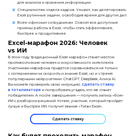
для анализа и хранения информации.
Специалистам отдела кадров. Узнают, как делегировать
Excel рутинные задачи, освободив время для других дел.
Всем офисным сотрудникам. Освоят все доступные
приемы работы в Excel, чтобы стать эффективнее,
быстрее и продуктивнее.
Excel-марафон 2026: Человек
vs ИИ
В этом году традиционный Excel-марафон станет местом
противостояния человек и искусственного интеллекта.
Участникам марафона придется соревноваться не только
с соперниками на скорость и знание Excel, но и с тремя
популярными нейросетями: ChatGPT, DeepSeek, Алиса AI.
Вы можете проверить свою интуицию,
сделать ставку
в тотализаторе
и попробовать угадать, кто же станет
победителем. А после завершения — получить запись «боя»
ИИ с разбором решений. Кстати, участник, который пройдет
лучше и быстрее ИИ, получит звание «Титан Excel».
Сделать ставку
Эксперты
Партнёры
Отзывы
Лицензия
Как будет проходить марафон