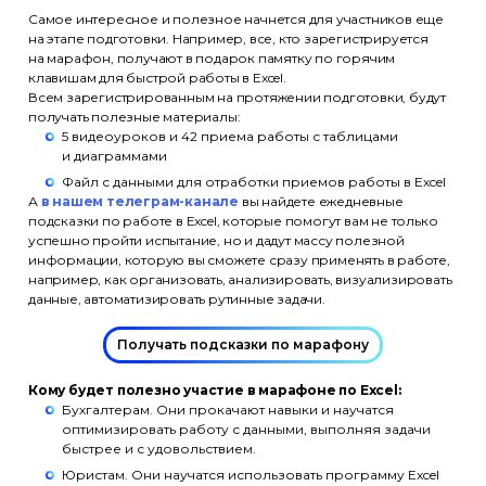
Самое интересное и полезное начнется для участников еще
на этапе подготовки. Например, все, кто зарегистрируется
на марафон, получают в подарок памятку по горячим
клавишам для быстрой работы в Excel.
Всем зарегистрированным на протяжении подготовки, будут
получать полезные материалы:
5 видеоуроков и 42 приема работы с таблицами
и диаграммами
Файл с данными для отработки приемов работы в Excel
А
в нашем телеграм-канале
вы найдете ежедневные
подсказки по работе в Excel, которые помогут вам не только
успешно пройти испытание, но и дадут массу полезной
информации, которую вы сможете сразу применять в работе,
например, как организовать, анализировать, визуализировать
данные, автоматизировать рутинные задачи.
Получать подсказки по марафону
Кому будет полезно участие в марафоне по Excel:
Бухгалтерам. Они прокачают навыки и научатся
оптимизировать работу с данными, выполняя задачи
быстрее и с удовольствием.
Юристам. Они научатся использовать программу Excel