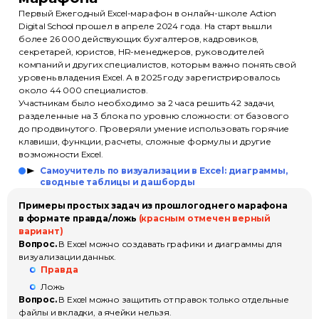
Первый Ежегодный Excel-марафон в онлайн-школе Action
Digital School прошел в апреле 2024 года. На старт вышли
более 26 000 действующих бухгалтеров, кадровиков,
секретарей, юристов, HR-менеджеров, руководителей
компаний и других специалистов, которым важно понять свой
уровень владения Excel. А в 2025 году зарегистрировалось
около 44 000 специалистов.
Участникам было необходимо за 2 часа решить 42 задачи,
разделенные на 3 блока по уровню сложности: от базового
до продвинутого. Проверяли умение использовать горячие
клавиши, функции, расчеты, сложные формулы и другие
возможности Excel.
Самоучитель по визуализации в Excel: диаграммы,
сводные таблицы и дашборды
Примеры простых задач из прошлогоднего марафона
в формате правда/ложь
(красным отмечен верный
вариант)
Вопрос.
В Excel можно создавать графики и диаграммы для
визуализации данных.
Правда
Ложь
Вопрос.
В Excel можно защитить от правок только отдельные
файлы и вкладки, а ячейки нельзя.