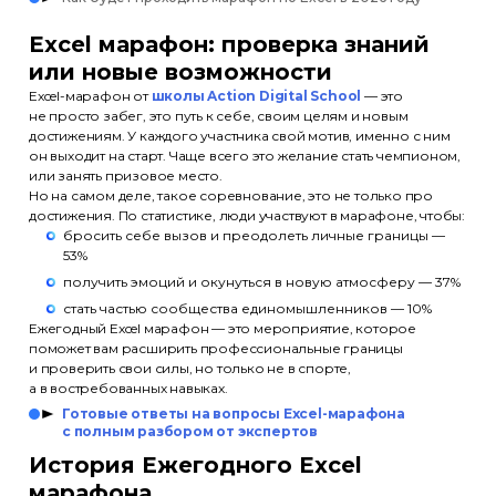
Excel марафон: проверка знаний
или новые возможности
Excel-марафон от
школы Action Digital School
— это
не просто забег, это путь к себе, своим целям и новым
достижениям. У каждого участника свой мотив, именно с ним
он выходит на старт. Чаще всего это желание стать чемпионом,
или занять призовое место.
Но на самом деле, такое соревнование, это не только про
достижения. По статистике, люди участвуют в марафоне, чтобы:
бросить себе вызов и преодолеть личные границы —
53%
получить эмоций и окунуться в новую атмосферу — 37%
стать частью сообщества единомышленников — 10%
Ежегодный Excel марафон — это мероприятие, которое
поможет вам расширить профессиональные границы
и проверить свои силы, но только не в спорте,
а в востребованных навыках.
Готовые ответы на вопросы Excel-марафона
с полным разбором от экспертов
История Ежегодного Excel
марафона