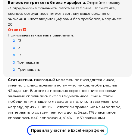
Вопрос из третьего блока марафона.
Откройте вкладку
«Сотрудники» в скачанной рабочей таблице. Посчитайте,
сколько сотрудников имеют зарплату выше среднего
значения. Ответ введите цифрами без пробелов, например:
20.
Ответ: 13
Принимаем так же как правильный:
13
13
13
Тринадцать
Тринадцать
Статистика.
Ежегодный марафон по Excel длится 2 часа,
именно столько времени есть у участников, чтобы решить
42 задания. В итоге на прошлых соревнованиях со всеми
задачами справились около 6% участников. Они и стали
победителями нашего марафона, получили заслуженную
награду, призы. Еще 9% — ответили правильно на 41 вопрос,
им не хватило совсем немного до победы. 11% участников
справились с 40 вопросами, а 14% — с 39 заданиями.
Правила участия в Excel-марафоне