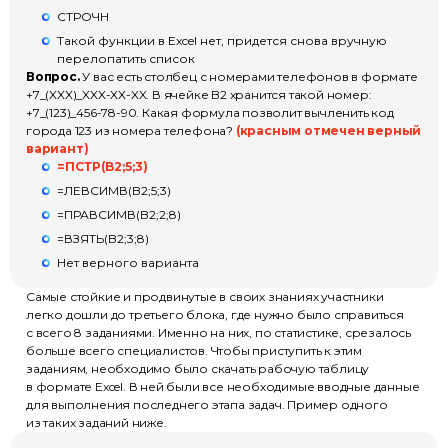
СТРОЧН
Такой функции в Excel нет, придется снова вручную
перелопатить список
Вопрос.
У вас есть столбец с номерами телефонов в формате
+7_(XXX)_XXX-XX-XX. В ячейке B2 хранится такой номер:
+7_(123)_456-78-90. Какая формула позволит вычленить код
города 123 из номера телефона?
(красным отмечен верный
вариант)
=ПСТР(B2;5;3)
=ЛЕВСИМВ(B2;5;3)
=ПРАВСИМВ(B2;2;8)
=ВЗЯТЬ(B2;3;8)
Нет верного варианта
Самые стойкие и продвинутые в своих знаниях участники
легко дошли до третьего блока, где нужно было справиться
с всего 8 заданиями. Именно на них, по статистике, срезалось
больше всего специалистов. Чтобы приступить к этим
заданиям, необходимо было скачать рабочую таблицу
в формате Excel. В ней были все необходимые вводные данные
для выполнения последнего этапа задач. Пример одного
из таких заданий ниже.