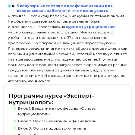
5 популярных тестов по профориентации для
взрослых: как работают и что можно узнать
Я поняла — если хочу перемен, мне нужны системные знания.
Не обрывки советов из блогов, а реальная база.
И я решилась — записалась на
курс по нутрициологии
.
Честно скажу, сначала было страшно. Мне казалось, что
учеба — это для молодых, что в 37 лет поздно менять
профессию. Но с первой же лекции все перевернулось.
Я впервые увидела питание не как набор запретов и диет, а как
сложный и удивительный механизм, который напрямую влияет
на наше здоровье, энергию и даже настроение. Я училась
понимать, какие процессы запускаются в организме от разных
продуктов, почему один рацион изматывает, а другой —
наполняет силами. И с каждым занятием во мне росло чувство,
что это то, что я искала.
Программа курса «Эксперт-
нутрициолог»:
Блок 1. Введение в профессию «Основы
нутрициологии»
Блок 2. Основы анатомии и физиологии
Блок 3. Основы здорового питания