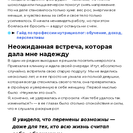
шоколада или пицца вечером помогут снять напряжение.
Но на деле становилось только хуже: вес рос, энергии все
меньше, а чувство вины за себя и свое тело только
усиливалось. Я начала ненавидеть работу, но при этом
боялась ее бросить — а вдруг останусь ни с чем..
Гайд по профессии нутрициолог: обучение, доход,
перспективы
Неожиданная встреча, которая
дала мне надежду
В один из редких выходных я решила посетить невролога.
Приехала в клинику и ждала своей очереди. И тут, абсолютно
случайно, встретила свою старую подругу. Мы не виделись
несколько лет, и я ее просто не узнала: из полной девушки,
которая всегда стеснялась своего тела, она превратилась
в стройную и уверенную в себе женщину. Первой мыслью
было: «Неужели это она?».
Я, конечно, не удержалась и спросила: «Как тебе удалось так
измениться?» — в ее глазах было столько спокойствия и силы,
что я слушала, раскрыв рот.
Я увидела, что перемены возможны —
даже для тех, кто всю жизнь считал