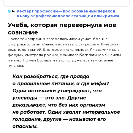
Рестарт профессии — про осознанный переход
в новую профессию после стагнации или кризиса
Учеба, которая перевернула мое
сознание
После той встречи я загорелась идеей узнать больше
о нутрициологии. Сначала все казалось простым: Интернет
ведь полон статей, блогеров и «экспертов». Я часами читала
форумы, смотрела ролики, скачивала бесплатные чек-листы
и меню. Но чем больше я в это погружалась, тем сильнее
путалась.
Как разобраться, где правда
о правильном питании, а где мифы?
Одни источники утверждают, что
углеводы — это зло. Другие
доказывают, что без них организм
не работает. Одни хвалят интервальное
голодание, другие — называют его
опасным.