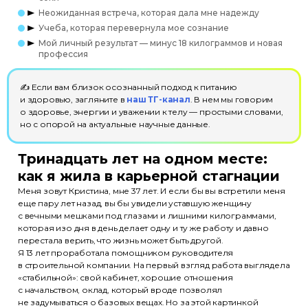
Неожиданная встреча, которая дала мне надежду
Учеба, которая перевернула мое сознание
Мой личный результат — минус 18 килограммов и новая
профессия
✍ Если вам близок осознанный подход к питанию
и здоровью, загляните в
наш ТГ-канал
. В нем мы говорим
о здоровье, энергии и уважении к телу — простыми словами,
но с опорой на актуальные научные данные.
Тринадцать лет на одном месте:
как я жила в карьерной стагнации
Меня зовут Кристина, мне 37 лет. И если бы вы встретили меня
еще пару лет назад, вы бы увидели уставшую женщину
с вечными мешками под глазами и лишними килограммами,
которая изо дня в день делает одну и ту же работу и давно
перестала верить, что жизнь может быть другой.
Я 13 лет проработала помощником руководителя
в строительной компании. На первый взгляд работа выглядела
«стабильной»: свой кабинет, хорошие отношения
с начальством, оклад, который вроде позволял
не задумываться о базовых вещах. Но за этой картинкой