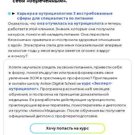
себя «обреченным».
Карьера в нутрициологии: 3 востребованные
сферы для специалиста по питанию
Оказалось, что
она отучилась на нутрициолога
и теперь
работает в этой клинике. Знания, которые она получила
на курсе, помоги ей наладить питание. Она перестала
бесконечно срываться и «построила здоровые отношения
с едой». Эта встреча стала для меня показательной: впервые
за многие годы у меня внутри зажегся огонек: а вдруг
и я смогу?
Хотите научиться следить за своим питанием, привести себя
в форму, помогать другим или трансформировать свое
увлечение ЗОЖ в престижную профессию? Приглашаем
в онлайн-школу Action Digital School на
курс «Эксперт-
нутрициолог»
. Программа рассчитана на 8 месяцев
обучения, и построена на принципах доказательной
медицины. Ее разработали действующие нутрициологи,
практикующие врачи-терапевты, психотерапевты и диетологи
из группы «Актион Медицина». После обучения вы получаете
официальный диплом о профпереподготовке.
Хочу попасть на курс