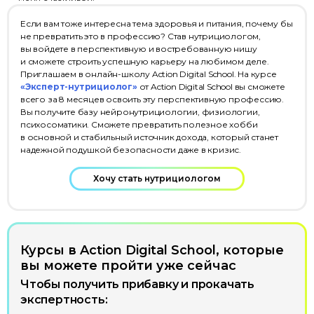
Если вам тоже интересна тема здоровья и питания, почему бы
не превратить это в профессию? Став нутрициологом,
вы войдете в перспективную и востребованную нишу
Эксперты
Партнёры
Отзывы
Лицензия
и сможете строить успешную карьеру на любимом деле.
Приглашаем в онлайн-школу Action Digital School. На курсе
«Эксперт-нутрициолог»
от Action Digital School вы сможете
+7 (495) 788-53-26
всего за 8 месяцев освоить эту перспективную профессию.
ООО «Актион-Диджитал» г. Москва,
Вы получите базу нейронутрициологии, физиологии,
1-й Земельный переулок, 1
психосоматики. Сможете превратить полезное хобби
в основной и стабильный источник дохода, который станет
надежной подушкой безопасности даже в кризис.
Хочу стать нутрициологом
Политика обработки
персональных данных
Использование файлов cookie
Курсы в Action Digital School, которые
Информация на сайте носит
информационный характер
вы можете пройти уже сейчас
и не является публичной офертой
Чтобы получить прибавку и прокачать
(ст. 437 ГК РФ)
экспертность: