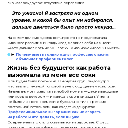
скрывалось другое: отсутствие перспектив.
Это ужасно! Я застряла на одном
уровне, и какой бы опыт ни набирался,
дальше двигаться было просто некуда...
На самом деле моя должность просто не предполагала
никакого развития. И каждый год я ловила себя на мысли:
«А что дальше? Вот мне 30... вот 35... и что изменилось? Ничего».
Почему иметь только одну профессию опасно:
объясняет профориентолог
Жизнь без будущего: как работа
выжимала из меня все соки
Мои будни были похожи на замкнутый круг. Каждое утро
я вставала с тяжелой головой и уже с ощущением усталости.
Начальник мог позвонить в любой момент — даже в выходные
или поздно вечером — и накидать срочных задач. У меня
не было личного времени: я буквально жила в режиме
постоянной готовности, как солдат на дежурстве.
Профессиональное выгорание: как не сгореть
на работе и что делать, если вы уже
Со временем это стало сказываться на здоровье. Стресс
я заедала сладким и фастфудом — казалось, что плитка