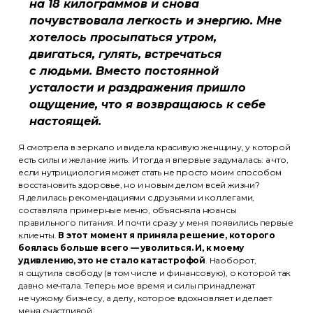
на 18 килограммов и снова
почувствовала легкость и энергию. Мне
хотелось просыпаться утром,
двигаться, гулять, встречаться
с людьми. Вместо постоянной
усталости и раздражения пришло
ощущение, что я возвращаюсь к себе
настоящей.
Я смотрела в зеркало и видела красивую женщину, у которой
есть силы и желание жить. И тогда я впервые задумалась: а что,
если нутрициология может стать не просто моим способом
восстановить здоровье, но и новым делом всей жизни?
Я делилась рекомендациями с друзьями и коллегами,
составляла примерные меню, объясняла нюансы
правильного питания. И почти сразу у меня появились первые
клиенты.
В этот момент я приняла решение, которого
боялась больше всего — уволиться. И, к моему
удивлению, это не стало катастрофой
. Наоборот,
я ощутила свободу (в том числе и финансовую), о которой так
давно мечтала. Теперь мое время и силы принадлежат
не чужому бизнесу, а делу, которое вдохновляет и делает
меня счастливой.