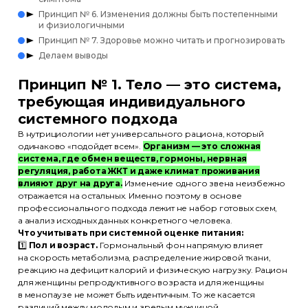
Принцип № 6. Изменения должны быть постепенными
и физиологичными
Принцип № 7. Здоровье можно читать и прогнозировать
Делаем выводы
Принцип № 1. Тело — это система,
требующая индивидуального
системного подхода
В нутрициологии нет универсального рациона, который
одинаково «подойдет всем».
Организм — это сложная
система, где обмен веществ, гормоны, нервная
регуляция, работа ЖКТ и даже климат проживания
влияют друг на друга.
Изменение одного звена неизбежно
отражается на остальных. Именно поэтому в основе
профессионального подхода лежит не набор готовых схем,
а анализ исходных данных конкретного человека.
Что учитывать при системной оценке питания:
1️⃣
Пол и возраст.
Гормональный фон напрямую влияет
на скорость метаболизма, распределение жировой ткани,
реакцию на дефицит калорий и физическую нагрузку. Рацион
для женщины репродуктивного возраста и для женщины
в менопаузе не может быть идентичным. То же касается
различий между молодым и зрелым мужчиной.