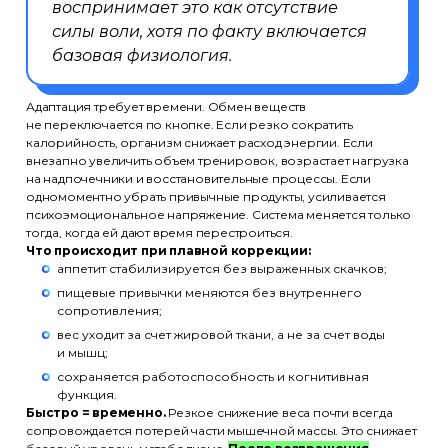
воспринимает это как отсутствие
+7 (495) 788-53-26
силы воли, хотя по факту включается
базовая физиология.
ООО «Актион-Диджитал» г. Москва,
1-й Земельный переулок, 1
Адаптация требует времени. Обмен веществ
не переключается по кнопке. Если резко сократить
калорийность, организм снижает расход энергии. Если
внезапно увеличить объем тренировок, возрастает нагрузка
Политика обработки
на надпочечники и восстановительные процессы. Если
персональных данных
одномоментно убрать привычные продукты, усиливается
психоэмоциональное напряжение. Система меняется только
Использование файлов cookie
тогда, когда ей дают время перестроиться.
Что происходит при плавной коррекции:
Информация на сайте носит
аппетит стабилизируется без выраженных скачков;
информационный характер
и не является публичной офертой
пищевые привычки меняются без внутреннего
(ст. 437 ГК РФ)
сопротивления;
вес уходит за счет жировой ткани, а не за счет воды
© ООО «Актион-Диджитал»,
и мышц;
2026 г. Все права защищены
сохраняется работоспособность и когнитивная
функция.
Быстро = временно.
Резкое снижение веса почти всегда
сопровождается потерей части мышечной массы. Это снижает