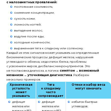
с малозаметных проявлений:
постоянная сонливость;
снижение концентрации;
сухость кожи;
ломкость ногтей;
выпадение волос;
вздутие после еды;
холодные конечности;
выраженная тяга к сладкому или соленому.
Каждый из этих сигналов может указывать на определенные
биохимические процессы: дефицит железа, нарушения
углеводного обмена, недостаток белка, проблемы
с усвоением жиров, дисбаланс микронутриентов. Это
не постановка диагноза, а логика:
симптом → возможный
механизм → уточняющая диагностика
. Разберем
несколько примеров.
Хроническая
Тяга
Отеки и набор веса
усталость
к сладкому
могут означать
может
часто
указывать
сопровождает
дефицит
дефицит
избыток быстрых
железа или
железа или
углеводов;
витамина B12;
витамина B12;