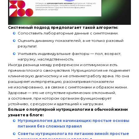
Системный подход предполагает такой алгоритм:
Сопоставить лабораторные данные с симптомами.
Оценить динамику показателей, а не только разовый
результат.
Учитывать индивидуальные факторы — пол, возраст,
нагрузку, наследственность.
Иногда разница между референсом и оптимумом и есть
причина плохого самочувствия. Нутрициология не подменяет
клиническую диагностику и не отменяет работу врача. Но она
расширяет интерпретацию, рассматривая показатели
не изолированно, а в связке с симптомами и образом жизни.
Здоровье — это не отсутствие критических отклонений,
а состояние, при котором организм функционирует
устойчиво, с ресурсом и адаптацией к нагрузкам.
Больше о популярной нутрициологии в обычной жизни
узнаете в блоге:
Нутрициология для начинающих: простые основы
питания без сложных правил
Советы нутрициолога по питанию зимой: простые