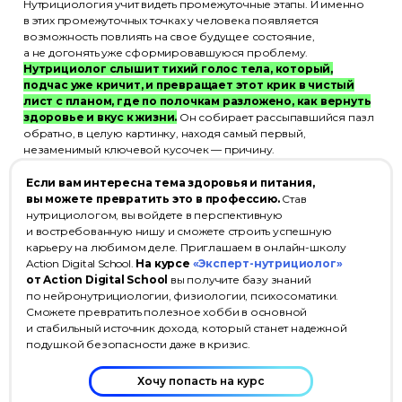
Нутрициология учит видеть промежуточные этапы. И именно
в этих промежуточных точках у человека появляется
возможность повлиять на свое будущее состояние,
а не догонять уже сформировавшуюся проблему.
Нутрициолог слышит тихий голос тела, который,
подчас уже кричит, и превращает этот крик в чистый
лист с планом, где по полочкам разложено, как вернуть
здоровье и вкус к жизни.
Он собирает рассыпавшийся пазл
обратно, в целую картинку, находя самый первый,
незаменимый ключевой кусочек — причину.
Если вам интересна тема здоровья и питания,
вы можете превратить это в профессию.
Став
нутрициологом, вы войдете в перспективную
и востребованную нишу и сможете строить успешную
карьеру на любимом деле. Приглашаем в онлайн-школу
Action Digital School.
На курсе
«Эксперт-нутрициолог»
от Action Digital School
вы получите базу знаний
по нейронутрициологии, физиологии, психосоматики.
Сможете превратить полезное хобби в основной
и стабильный источник дохода, который станет надежной
подушкой безопасности даже в кризис.
Хочу попасть на курс