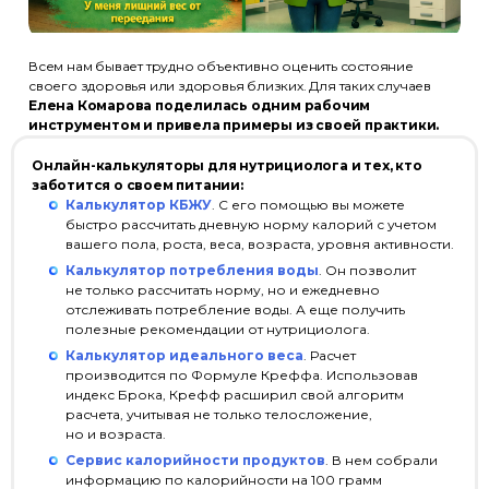
Всем нам бывает трудно объективно оценить состояние
своего здоровья или здоровья близких. Для таких случаев
Елена Комарова поделилась одним рабочим
инструментом и привела примеры из своей практики.
Онлайн-калькуляторы для нутрициолога и тех, кто
заботится о своем питании:
Калькулятор КБЖУ
. С его помощью вы можете
быстро рассчитать дневную норму калорий с учетом
вашего пола, роста, веса, возраста, уровня активности.
Калькулятор потребления воды
. Он позволит
не только рассчитать норму, но и ежедневно
отслеживать потребление воды. А еще получить
полезные рекомендации от нутрициолога.
Калькулятор идеального веса
. Расчет
производится по Формуле Креффа. Использовав
индекс Брока, Крефф расширил свой алгоритм
расчета, учитывая не только телосложение,
но и возраста.
Сервис калорийности продуктов
. В нем собрали
информацию по калорийности на 100 грамм