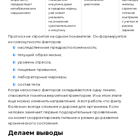
предшествует
инсулина, даже
диагнозов
железы,
метаболическим
в пределах нормы,
стратегия
нарушениям
уже может
питания
указывать
выстраива
на снижение
с учетом э
чувствительности
рисков
к инсулину
заранее
Прогноз не строится на одном показателе. Он формируется
из совокупности факторов:
наследственная предрасположенность;
текущий образ жизни;
уровень стресса;
пищевые привычки;
лабораторные маркеры;
состав тела.
Когда несколько факторов складываются в одну линию,
становится понятна вероятная траектория. И на этом этапе
еще можно изменить направление. А вот работа «по факту
болезни» всегда сложнее и дороже для организма. Если
человек замечает первые подозрительные проявления,
он может скорректировать питание и режим до развития
хронического состояния.
Делаем выводы