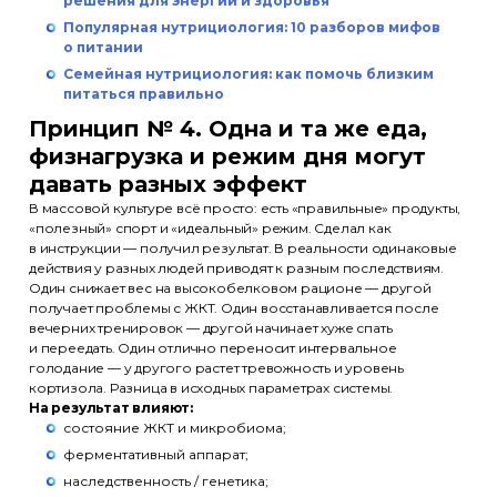
решения для энергии и здоровья
Популярная нутрициология: 10 разборов мифов
о питании
Семейная нутрициология: как помочь близким
питаться правильно
Принцип № 4. Одна и та же еда,
физнагрузка и режим дня могут
давать разных эффект
В массовой культуре всё просто: есть «правильные» продукты,
«полезный» спорт и «идеальный» режим. Сделал как
в инструкции — получил результат. В реальности одинаковые
действия у разных людей приводят к разным последствиям.
Один снижает вес на высокобелковом рационе — другой
получает проблемы с ЖКТ. Один восстанавливается после
вечерних тренировок — другой начинает хуже спать
и переедать. Один отлично переносит интервальное
голодание — у другого растет тревожность и уровень
кортизола. Разница в исходных параметрах системы.
На результат влияют:
состояние ЖКТ и микробиома;
ферментативный аппарат;
наследственность / генетика;