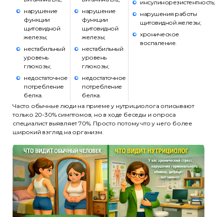
инсулинорезистентность;
нарушение
нарушение
нарушения работы
функции
функции
щитовидной железы;
щитовидной
щитовидной
хроническое
железы;
железы;
воспаление.
нестабильный
нестабильный
уровень
уровень
глюкозы;
глюкозы;
недостаточное
недостаточное
потребление
потребление
белка.
белка.
Часто обычные люди на приеме у нутрициолога описывают
только 20-30% симптомов, но в ходе беседы и опроса
специалист выявляет 70%. Просто потому что у него более
широкий взгляд на организм.