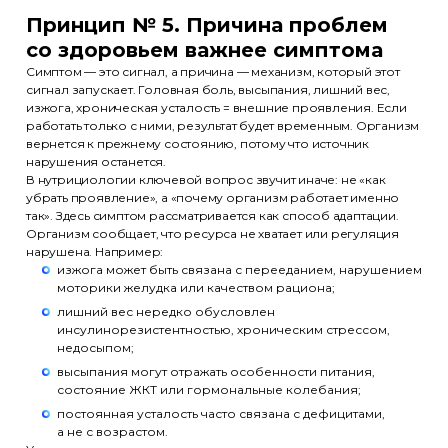
Принцип № 5. Причина проблем
со здоровьем важнее симптома
Симптом — это сигнал, а причина — механизм, который этот
сигнал запускает. Головная боль, высыпания, лишний вес,
изжога, хроническая усталость = внешние проявления. Если
работать только с ними, результат будет временным. Организм
вернется к прежнему состоянию, потому что источник
нарушения останется.
В нутрициологии ключевой вопрос звучит иначе: не «как
убрать проявление», а «почему организм работает именно
так». Здесь симптом рассматривается как способ адаптации.
Организм сообщает, что ресурса не хватает или регуляция
нарушена. Например:
изжога может быть связана с перееданием, нарушением
моторики желудка или качеством рациона;
лишний вес нередко обусловлен
инсулинорезистентностью, хроническим стрессом,
недосыпом;
высыпания могут отражать особенности питания,
состояние ЖКТ или гормональные колебания;
постоянная усталость часто связана с дефицитами,
а не с возрастом.