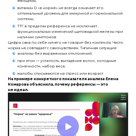
женщины;
витамин D «в норме» не всегда означает его
оптимальный уровень для иммунной и гормональной
системы;
ТТГ в пределах референса не исключает
функциональных изменений щитовидной железы при
наличии симптомов.
Цифра сама по себе ничего не говорит без контекста. Часто
норма не совпадает с самочувствием. Типичная ситуация:
анализы без выраженных отклонений;
при этом — усталость, выпадение волос, холодные
конечности, набор веса;
жалобы списываются на стресс или возраст.
На примере конкретного показателя анализа Елена
Комарова объяснила, почему референсы — это
не идеал.