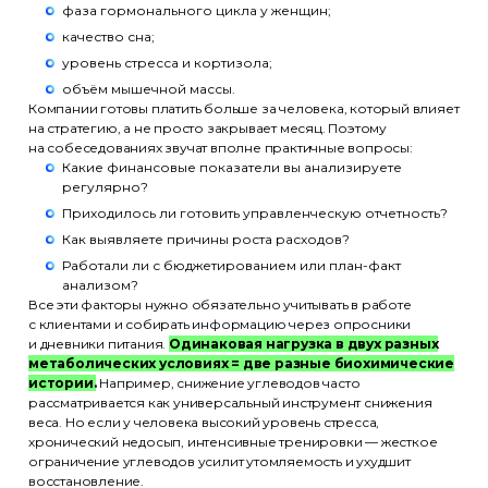
фаза гормонального цикла у женщин;
качество сна;
уровень стресса и кортизола;
объём мышечной массы.
Компании готовы платить больше за человека, который влияет
на стратегию, а не просто закрывает месяц. Поэтому
на собеседованиях звучат вполне практичные вопросы:
Какие финансовые показатели вы анализируете
регулярно?
Приходилось ли готовить управленческую отчетность?
Как выявляете причины роста расходов?
Работали ли с бюджетированием или план-факт
анализом?
Все эти факторы нужно обязательно учитывать в работе
с клиентами и собирать информацию через опросники
и дневники питания.
Одинаковая нагрузка в двух разных
метаболических условиях = две разные биохимические
истории.
Например, снижение углеводов часто
рассматривается как универсальный инструмент снижения
веса. Но если у человека высокий уровень стресса,
хронический недосып, интенсивные тренировки — жесткое
ограничение углеводов усилит утомляемость и ухудшит
восстановление.