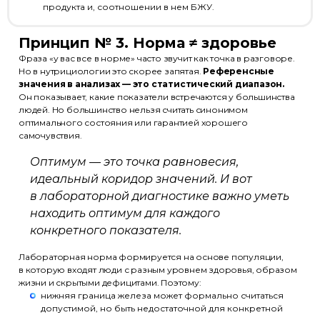
продукта и, соотношении в нем БЖУ.
Принцип № 3. Норма ≠ здоровье
Фраза «у вас все в норме» часто звучит как точка в разговоре.
Но в нутрициологии это скорее запятая.
Референсные
значения в анализах — это статистический диапазон.
Он показывает, какие показатели встречаются у большинства
людей. Но большинство нельзя считать синонимом
оптимального состояния или гарантией хорошего
самочувствия.
Оптимум — это точка равновесия,
идеальный коридор значений. И вот
в лабораторной диагностике важно уметь
находить оптимум для каждого
конкретного показателя.
Лабораторная норма формируется на основе популяции,
в которую входят люди с разным уровнем здоровья, образом
жизни и скрытыми дефицитами. Поэтому:
нижняя граница железа может формально считаться
допустимой, но быть недостаточной для конкретной