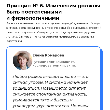
Принцип № 6. Изменения должны
быть постепенными
и физиологичными
Резкие перемены почти всегда выглядят убедительно. Минус
5 кг за месяц, ежедневные тренировки без выходных, строгий
список «разрешено/запрещено». Но у организма другая
логика. Он живет не категориями мотивации, а законами
адаптации.
Елена Комарова
нутрициолог-клиницист,
исследователь и практик
Любое резкое вмешательство — это
сигнал угрозы. И система начинает
защищаться. Повышается аппетит,
снижается спонтанная активность,
усиливается тяга к быстрым
Эксперты
Партнёры
Отзывы
Лицензия
углеводам, ухудшается сон. Человек