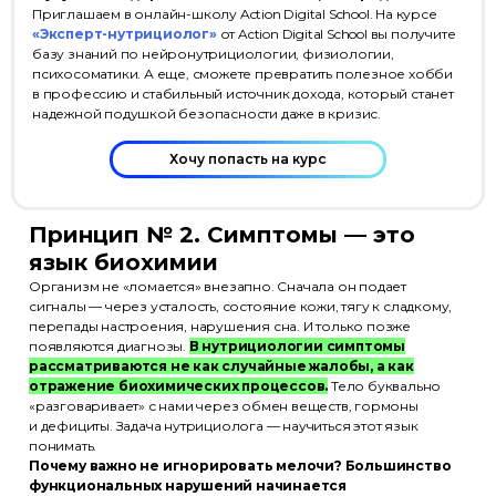
Приглашаем в онлайн-школу Action Digital School. На курсе
«Эксперт-нутрициолог»
от Action Digital School вы получите
базу знаний по нейронутрициологии, физиологии,
психосоматики. А еще, сможете превратить полезное хобби
в профессию и стабильный источник дохода, который станет
надежной подушкой безопасности даже в кризис.
Хочу попасть на курс
Принцип № 2. Симптомы — это
язык биохимии
Организм не «ломается» внезапно. Сначала он подает
сигналы — через усталость, состояние кожи, тягу к сладкому,
перепады настроения, нарушения сна. И только позже
появляются диагнозы.
В нутрициологии симптомы
рассматриваются не как случайные жалобы, а как
отражение биохимических процессов.
Тело буквально
«разговаривает» с нами через обмен веществ, гормоны
и дефициты. Задача нутрициолога — научиться этот язык
понимать.
Почему важно не игнорировать мелочи? Большинство
функциональных нарушений начинается