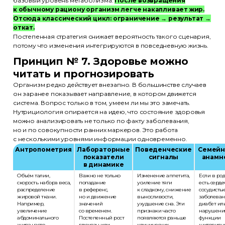
базовый уровень метаболизма.
После возвращения
к обычному рациону организм легче накапливает жир.
Отсюда классический цикл: ограничение → результат →
откат.
Постепенная стратегия снижает вероятность такого сценария,
потому что изменения интегрируются в повседневную жизнь.
Принцип № 7. Здоровье можно
читать и прогнозировать
Организм редко действует внезапно. В большинстве случаев
он заранее показывает направление, в котором движется
система. Вопрос только в том, умеем ли мы это замечать.
Нутрициология опирается на идею, что состояние здоровья
можно анализировать не только по факту заболевания,
но и по совокупности ранних маркеров. Это работа
с несколькими уровнями информации одновременно.
Антропометрия
Лабораторные
Поведенческие
Семей
показатели
сигналы
анамн
в динамике
Объём талии,
Важно не только
Изменение аппетита,
Если в ро
скорость набора веса,
попадание
усиление тяги
есть серде
распределение
в референс,
к сладкому, снижение
сосудисты
жировой ткани.
но и движение
выносливости,
заболеван
Например,
значений
ухудшение сна. Эти
диабет ил
увеличение
со временем.
признаки часто
нарушени
абдоминального
Постепенный рост
появляются раньше
функции
жира часто
глюкозы или
клинических
щитовидн