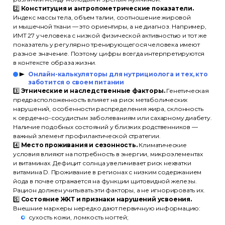
2️⃣
Конституция и антропометрические показатели.
Индекс массы тела, объем талии, соотношение жировой
и мышечной ткани — это ориентиры, а не диагноз. Например,
ИМТ 27 у человека с низкой физической активностью и тот же
показатель у регулярно тренирующегося человека имеют
разное значение. Поэтому цифры всегда интерпретируются
в контексте образа жизни.
Онлайн-калькуляторы для нутрициолога и тех, кто
заботится о своем питании
3️⃣
Этнические и наследственные факторы.
Генетическая
предрасположенность влияет на риск метаболических
нарушений, особенности распределения жира, склонность
к сердечно-сосудистым заболеваниям или сахарному диабету.
Наличие подобных состояний у близких родственников —
важный элемент профилактической стратегии.
4️⃣
Место проживания и сезонность.
Климатические
условия влияют на потребность в энергии, микроэлементах
и витаминах. Дефицит солнца увеличивает риск нехватки
витамина D. Проживание в регионах с низким содержанием
йода в почве отражается на функции щитовидной железы.
Рацион должен учитывать эти факторы, а не игнорировать их.
5️⃣
Состояние ЖКТ и признаки нарушений усвоения.
Внешние маркеры нередко дают первичную информацию:
сухость кожи, ломкость ногтей;