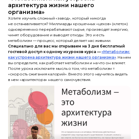
архитектура жизни нашего
организма»
Хотите изучить сложный «завод», который никогда
не останавливается? Миллиарды крошечных «цехов» (клеток)
одновременно перерабатывают сырье, производят энергию,
чинят оборудование и выводят отходы. Это и есть
метаболизм — процесс, который делает нас живыми.
Специально для вас мы открываем на 3 дня бесплатный
гостевой доступ к одному из уроков курса —
«Метаболизм:
как устроена архитектура жизни нашего организма»
. На нем
вы определите, как работает метаболизм и на что он влияет.
После урока исключите мысль о том, что метаболизм =
«скорость сжигания калорий». Вместо этого научитесь видеть
в нем «архитектора» нашего самочувствия.