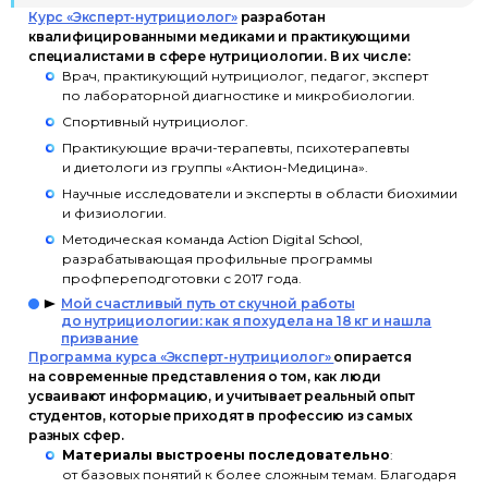
Курс «Эксперт-нутрициолог»
разработан
квалифицированными медиками и практикующими
специалистами в сфере нутрициологии. В их числе:
Врач, практикующий нутрициолог, педагог, эксперт
по лабораторной диагностике и микробиологии.
Спортивный нутрициолог.
Практикующие врачи-терапевты, психотерапевты
и диетологи из группы «Актион-Медицина».
Научные исследователи и эксперты в области биохимии
и физиологии.
Методическая команда Action Digital School,
разрабатывающая профильные программы
профпереподготовки с 2017 года.
Мой счастливый путь от скучной работы
до нутрициологии: как я похудела на 18 кг и нашла
призвание
Программа курса «Эксперт-нутрициолог»
опирается
на современные представления о том, как люди
усваивают информацию, и учитывает реальный опыт
студентов, которые приходят в профессию из самых
разных сфер.
Материалы выстроены последовательно
:
от базовых понятий к более сложным темам. Благодаря