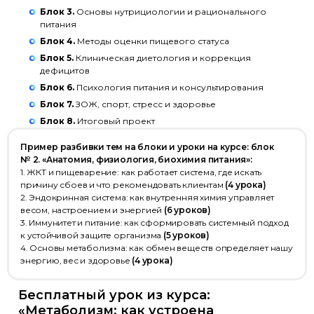
Блок 3.
Основы нутрициологии и рационального
питания
Блок 4.
Методы оценки пищевого статуса
Блок 5.
Клиническая диетология и коррекция
дефицитов
Блок 6.
Психология питания и консультирования
Блок 7.
ЗОЖ, спорт, стресс и здоровье
Блок 8.
Итоговый проект
Пример разбивки тем на блоки и уроки на курсе: блок
№ 2. «Анатомия, физиология, биохимия питания»:
1. ЖКТ и пищеварение: как работает система, где искать
причину сбоев и что рекомендовать клиентам
(4 урока)
2. Эндокринная система: как внутренняя химия управляет
весом, настроением и энергией
(6 уроков)
3. Иммунитет и питание: как сформировать системный подход
к устойчивой защите организма
(5 уроков)
4. Основы метаболизма: как обмен веществ определяет нашу
энергию, вес и здоровье
(4 урока)
Бесплатный урок из курса:
«Метаболизм: как устроена