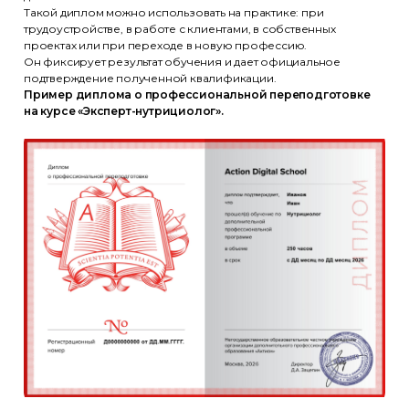
Такой диплом можно использовать на практике: при
трудоустройстве, в работе с клиентами, в собственных
проектах или при переходе в новую профессию.
Он фиксирует результат обучения и дает официальное
подтверждение полученной квалификации.
Пример диплома о профессиональной переподготовке
на курсе «Эксперт-нутрициолог».
Эксперты
Партнеры
Отзывы
Лицензия
+7 (495) 788-53-26
ООО «Актион-Диджитал» г. Москва,
1-й Земельный переулок, 1
Условия акции с OZON и Xiaomi
Политика обработки
персональных данных
Использование файлов cookie