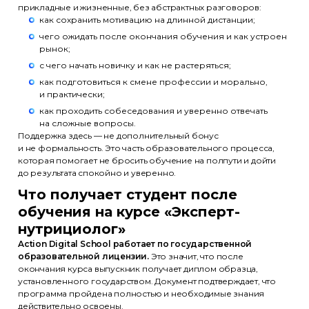
прикладные и жизненные, без абстрактных разговоров:
как сохранить мотивацию на длинной дистанции;
чего ожидать после окончания обучения и как устроен
рынок;
с чего начать новичку и как не растеряться;
как подготовиться к смене профессии и морально,
и практически;
как проходить собеседования и уверенно отвечать
на сложные вопросы.
Поддержка здесь — не дополнительный бонус
и не формальность. Это часть образовательного процесса,
которая помогает не бросить обучение на полпути и дойти
до результата спокойно и уверенно.
Что получает студент после
обучения на курсе «Эксперт-
нутрициолог»
Action Digital School работает по государственной
образовательной лицензии.
Это значит, что после
окончания курса выпускник получает диплом образца,
установленного государством. Документ подтверждает, что
программа пройдена полностью и необходимые знания
действительно освоены.