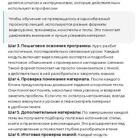
делятся опытом и инструментами, которые действительно
используют в профессии.
Чтобы обучение не превращалось в однообразный
просмотр лекций, используются разные форматы:
видеоуроки, тренажеры, конспекты и тесты. Это помогает
удерживать внимание и лучше усваивать материал.
Шаг 3. Пошаговое освоение программы.
Курс разбит
на логичные, последовательно связанные уроки. Каждый
модуль включает видеолекцию эксперта и подробное
текстовое объяснение с примерами и наглядными схемами.
Такой формат помогает не просто ознакомиться с темой,
а действительно в ней разобраться и закрепить знания.
Шаг 4. Проверка понимания материала.
После каждого
блока предусмотрены домашние задания и короткие тесты.
Они помогают понять, насколько тема усвоена, и вовремя
заметить пробелы. Если что-то осталось непонятным, всегда
можно вернуться к урокам и пересмотреть материал
в удобном темпе.
Шаг 5. Дополнительные материалы.
По завершении каждой
темы вы получаете подборку полезных источников: статьи,
книги и практические рекомендации. Это расширяет взгляд
на направление и позволяет глубже разобраться в теме.
Шаг 6. Итоговая проверка знаний.
Каждый модуль