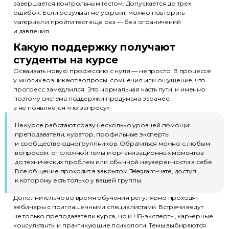
завершается контрольным тестом. Допускается до трех
ошибок. Если результат не устроит, можно повторить
материал и пройти тест еще раз — без ограничений
и давления.
Какую поддержку получают
студенты на курсе
Осваивать новую профессию с нуля — непросто. В процессе
у многих возникают вопросы, сомнения или ощущение, что
прогресс замедлился. Это нормальная часть пути, и именно
поэтому система поддержки продумана заранее,
а не появляется «по запросу».
На курсе работают сразу несколько уровней помощи:
преподаватели, куратор, профильные эксперты
и сообщество одногруппников. Обратиться можно с любым
вопросом: от сложной темы и организационных моментов
до технических проблем или обычной неуверенности в себе.
Все общение проходит в закрытом Telegram-чате, доступ
к которому есть только у вашей группы.
Дополнительно во время обучения регулярно проходят
вебинары с приглашенными специалистами. Встречи ведут
не только преподаватели курса, но и HR-эксперты, карьерные
консультанты и практикующие психологи. Темы выбираются