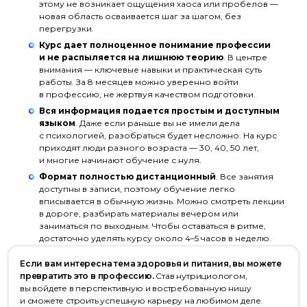
этому не возникает ощущения хаоса или пробелов —
новая область осваивается шаг за шагом, без
перегрузки.
Курс дает полноценное понимание профессии
и не распыляется на лишнюю теорию
. В центре
внимания — ключевые навыки и практическая суть
работы. За 8 месяцев можно уверенно войти
в профессию, не жертвуя качеством подготовки.
Вся информация подается простым и доступным
языком
. Даже если раньше вы не имели дела
с психологией, разобраться будет несложно. На курс
приходят люди разного возраста — 30, 40, 50 лет,
и многие начинают обучение с нуля.
Формат полностью дистанционный
. Все занятия
доступны в записи, поэтому обучение легко
вписывается в обычную жизнь. Можно смотреть лекции
в дороге, разбирать материалы вечером или
заниматься по выходным. Чтобы оставаться в ритме,
достаточно уделять курсу около 4–5 часов в неделю.
Если вам интересна тема здоровья и питания, вы можете
превратить это в профессию.
Став нутрициологом,
вы войдете в перспективную и востребованную нишу
и сможете строить успешную карьеру на любимом деле.