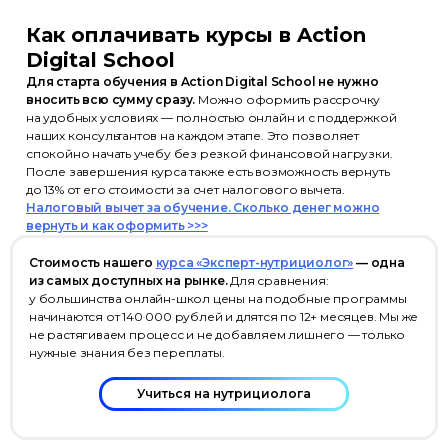
Информация на сайте носит
Как оплачивать курсы в Action
информационный характер
Digital School
и не является публичной офертой
(ст. 437 ГК РФ)
Для старта обучения в Action Digital School не нужно
вносить всю сумму сразу.
Можно оформить рассрочку
на удобных условиях — полностью онлайн и с поддержкой
© ООО «Актион-Диджитал»,
наших консультантов на каждом этапе. Это позволяет
2026 г. Все права защищены
спокойно начать учебу без резкой финансовой нагрузки.
После завершения курса также есть возможность вернуть
до 13% от его стоимости за счет налогового вычета.
Налоговый вычет за обучение. Сколько денег можно
вернуть и как оформить >>>
Стоимость нашего
курса «Эксперт-нутрициолог»
— одна
из самых доступных на рынке.
Для сравнения:
у большинства онлайн-школ цены на подобные программы
начинаются от 140 000 рублей и длятся по 12+ месяцев. Мы же
не растягиваем процесс и не добавляем лишнего — только
нужные знания без переплаты.
Учиться на нутрициолога