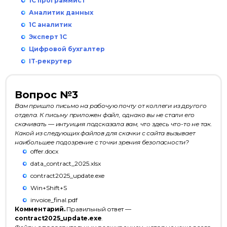
1С программист
Аналитик данных
1С аналитик
Эксперт 1С
Цифровой бухгалтер
IT‑рекрутер
Вопрос №3
Вам пришло письмо на рабочую почту от коллеги из другого
отдела. К письму приложен файл, однако вы не стали его
скачивать — интуиция подсказала вам, что здесь что-то не так.
Какой из следующих файлов для скачки с сайта вызывает
наибольшее подозрение с точки зрения безопасности?
offer.docx
data_contract_2025.xlsx
contract2025_update.exe
Win+Shift+S
invoice_final.pdf
Комментарий.
Правильный ответ —
contract2025_update.exe
.