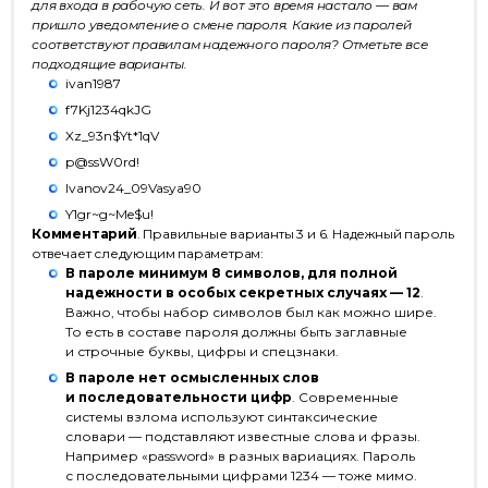
для входа в рабочую сеть. И вот это время настало — вам
пришло уведомление о смене пароля. Какие из паролей
соответствуют правилам надежного пароля? Отметьте все
подходящие варианты.
ivan1987
f7Kj1234qkJG
Xz_93n$Yt*1qV
p@ssW0rd!
Ivanov24_09Vasya90
Y1gr~g~Me$u!
Комментарий
. Правильные варианты 3 и 6. Надежный пароль
отвечает следующим параметрам:
В пароле минимум 8 символов, для полной
надежности в особых секретных случаях — 12
.
Важно, чтобы набор символов был как можно шире.
То есть в составе пароля должны быть заглавные
и строчные буквы, цифры и спецзнаки.
В пароле нет осмысленных слов
и последовательности цифр
. Современные
системы взлома используют синтаксические
словари — подставляют известные слова и фразы.
Например «password» в разных вариациях. Пароль
с последовательными цифрами 1234 — тоже мимо.