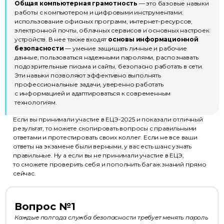
Общая компьютерная грамотность
— это базовые навыки
работы с компьютером и цифровыми инструментами:
использование офисных программ, интернет-ресурсов,
электронной почты, облачных сервисов и основных настроек
устройств. В нее также входят
основы информационной
безопасности
— умение защищать личные и рабочие
данные, пользоваться надежными паролями, распознавать
подозрительные письма и сайты, безопасно работать в сети.
Эти навыки позволяют эффективно выполнять
профессиональные задачи, уверенно работать
с информацией и адаптироваться к современным
технологиям.
Если вы принимали участие в ЕЦЭ-2025 и показали отличный
результат, то можете скопировать вопросы с правильными
ответами и протестировать своих коллег. Если не все ваши
ответы на экзамене были верными, у вас есть шанс узнать
правильные. Ну а если вы не принимали участие в ЕЦЭ,
то сможете проверить себя и пополнить багаж знаний прямо
сейчас.
Вопрос №1
Каждые полгода служба безопасности требует менять пароль