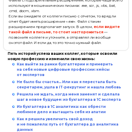
Файлы с подозрительным расширением, которые чаще всего
используют в мошеннических письмах: .exe, .scr, .js, .vbs, .bat,
.cmd, .docm, .xlsm.
Если вы ожидаете от коллеги письмо с отчетом, то вряд ли
отчет будет иметь расширение «.exe». Файл с таким
расширением предполагает запуск. В целом,
если видите
такой файл в письме, то стоит насторожиться
—
позвоните коллеге и уточните, а отправлял ли вообще
он этот файл. И если да, то это точно нужный файл.
Пять историй успеха ваших коллег, которые освоили
новую профессию и изменили свою жизнь:
Как выйти за рамки бухгалтерии и примерить
на себя новые цифровые профессии: кейсы
от экспертов
Не было бы счастья... Или как я перестала быть
секретарем, ушла в IT-рекрутинг и нашла любовь
Решила не ждать, когда меня заменят и сделала
шаг в новое будущее: из бухгалтера в 1С эксперта
Из бухгалтера в 1С аналитика: как обрести
любимое дело и вытащить себя из апатии
Как я решила увеличить свой доход
и не пожалела: путь от бухгалтера до аналитика
данных