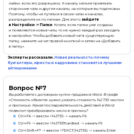
лайки, если это разрешено. К каналу нельзя привязать
сторонние чаты и другие каналы, на которые вы подписаны.
Поэтому, чтобы не путаться в своих чатах и каналах,
распределите их по папкам. Для этого
зайдите
в Настройки -> Папки
. Кстати, если папки уже созданы
и появляются новые чаты, то не нужно каждый раз заходить
в настройки. Чтобы добавить новый чат в существующую
папку, нажмите на чат правой кнопкой и затем на «Добавить
в папку».
Эксперты рассказали.
Новая реальность: почему
бухгалтеры, юристы и кадровики становятся лучшими
айтишниками
Вопрос №7
Вы работаете с договором купли-продажи в Word. В графе
«Стоимость объекта» нужно указать стоимость 142 735 числом
и прописью. Какая последовательность действий в Word
позволит преобразовать число в пропись?
Ctrl+F6 -> ввести =142735 -> нажать F6
Ctrl+F9 -> ввести =142735\*cardtext -> нажать F9
Ctrl+Shift+F7 -> ввести =ТЕКСТ(142735) -> нажать Enter