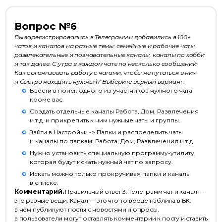
Вопрос №6
Вы зарегистрировались в Телеграмм и добавились в 100+
чатов и каналов на разные темы: семейные и рабочие чаты,
развлекательные и познавательные каналы, каналы по хобби
и так далее. С утра в каждом чате по несколько сообщений.
Как организовать работу с чатами, чтобы не путаться в них
и быстро находить нужный? Выберите верный вариант.
Ввести в поиск одного из участников нужного чата
кроме вас.
Создать отдельные каналы Работа, Дом, Развлечения
и т.д. и прикрепить к ним нужные чаты и группы.
Зайти в Настройки -> Папки и распределить чаты
и каналы по папкам: Работа, Дом, Развлечения и т.д.
Нужно установить специальную программу-утилиту,
которая будут искать нужный чат по запросу.
Искать можно только прокручивая папки и каналы
в списке.
Комментарий.
Правильный ответ 3. Телеграмм чат и канал —
это разные вещи. Канал — это что-то вроде паблика в ВК:
в нем публикуют посты с новостями и опросы,
а пользователи могут оставлять комментарии к посту и ставить