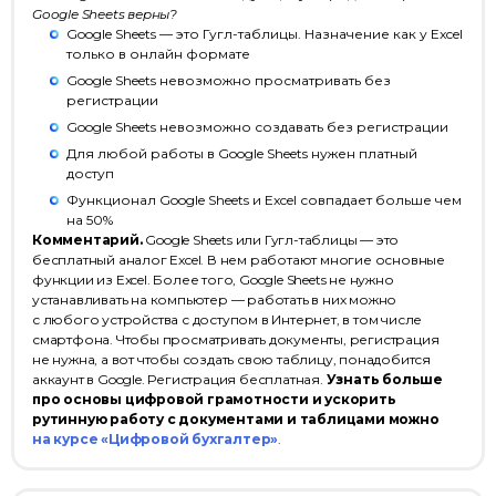
Использование файлов cookie
Google Sheets верны?
Google Sheets — это Гугл-таблицы. Назначение как у Excel
Информация на сайте носит
только в онлайн формате
информационный характер
и не является публичной офертой
Google Sheets невозможно просматривать без
(ст. 437 ГК РФ)
регистрации
Google Sheets невозможно создавать без регистрации
© ООО «Актион-Диджитал»,
Для любой работы в Google Sheets нужен платный
2026 г. Все права защищены
доступ
Функционал Google Sheets и Excel совпадает больше чем
на 50%
Комментарий.
Google Sheets или Гугл-таблицы — это
бесплатный аналог Excel. В нем работают многие основные
функции из Excel. Более того, Google Sheets не нужно
устанавливать на компьютер — работать в них можно
с любого устройства с доступом в Интернет, в том числе
смартфона. Чтобы просматривать документы, регистрация
не нужна, а вот чтобы создать свою таблицу, понадобится
аккаунт в Google. Регистрация бесплатная.
Узнать больше
про основы цифровой грамотности и ускорить
рутинную работу с документами и таблицами можно
на курсе «Цифровой бухгалтер»
.