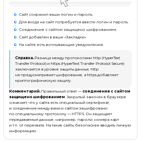
Сайт сохранил ваши логин и пароль.
Для входа на сайт потребуется ввести логин и пароль.
Соединение с сайтом защищено шифрованием.
Сайт добавлен в ваши «Закладки».
На сайте есть всплывающие уведомления.
Справка.
Разница между протоколами http (HyperText
Transfer Protocol) и https (HyperText Transfer Protocol Secure)
заключается в уровне защиты данных. http
не предусматривает шифрование, а https добавляет
криптографическую защиту.
Комментарий.
Правильный ответ —
соединение с сайтом
защищено шифрованием
. Закрытый замочек в браузере
означает, что у сайта есть специальный сертификат,
и соединение между вами и сайтом зашифровано
по специальному протоколу — HTTPS. Он защищает
передаваемые данные, например, пароли, номера карт
и т.п. от перехвата. На такие сайты безопаснее вводить личную
информацию.