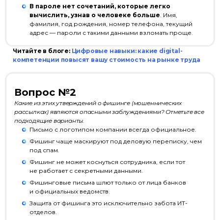
В пароле нет сочетаний, которые легко
вычислить, узнав о человеке больше
. Имя,
фамилия, год рождения, номер телефона, текущий
адрес — пароли с такими данными взломать проще.
Читайте в блоге:
Цифровые навыки: какие digital-
компетенции повысят вашу стоимость на рынке труда
Вопрос №2
Какие из этих утверждений о фишинге (мошеннических
рассылках) являются опасными заблуждениями? Отметьте все
подходящие варианты.
Письмо с логотипом компании всегда официальное.
Фишинг чаще маскируют под деловую переписку, чем
под спам.
Фишинг не может коснуться сотрудника, если тот
не работает с секретными данными.
Фишинговые письма шлют только от лица банков
и официальных ведомств.
Защита от фишинга это исключительно забота ИТ-
отделов.