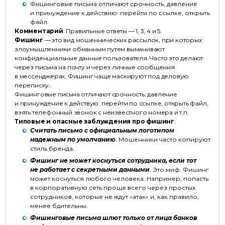
Фишинговые письма отличают срочность, давление
и принуждение к действию: перейти по ссылке, открыть
файл.
Комментарий
. Правильные ответы — 1, 3, 4 и 5.
Фишинг
— это вид мошеннических рассылок, при которых
злоумышленники обманным путем выманивают
конфиденциальные данные пользователя. Часто это делают
через письма на почту и через личные сообщения
в мессенджерах. Фишинг чаще маскируют под деловую
переписку.
Фишинговые письма отличают срочность, давление
и принуждение к действую: перейти по ссылке, открыть файл,
взять телефонный звонок с неизвестного номера и т.п.
Типовые и опасные заблуждения про фишинг
:
Считать письмо с официальным логотипом
надежным по умолчанию
. Мошенники часто копируют
стиль бренда.
Фишинг не может коснуться сотрудника, если тот
не работает с секретными данными
. Это миф. Фишинг
может коснуться любого человека. Например, попасть
в корпоративную сеть проще всего через простых
сотрудников, которые не ждут «атак» и, как правило,
менее бдительны.
Фишинговые письма шлют только от лица банков