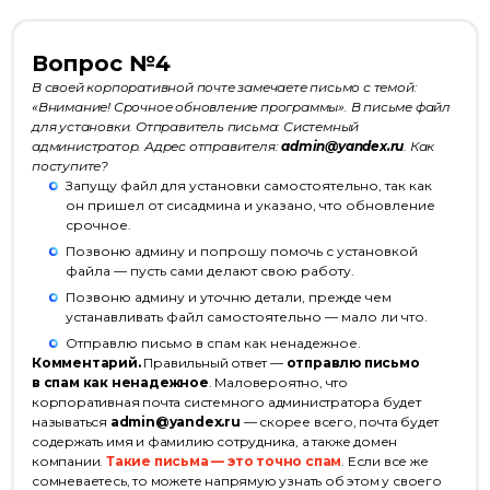
Вопрос №4
В своей корпоративной почте замечаете письмо с темой:
«Внимание! Срочное обновление программы». В письме файл
для установки. Отправитель письма: Системный
администратор. Адрес отправителя:
admin@yandex.ru
. Как
поступите?
Запущу файл для установки самостоятельно, так как
он пришел от сисадмина и указано, что обновление
срочное.
Позвоню админу и попрошу помочь с установкой
файла — пусть сами делают свою работу.
Позвоню админу и уточню детали, прежде чем
устанавливать файл самостоятельно — мало ли что.
Отправлю письмо в спам как ненадежное.
Комментарий.
Правильный ответ —
отправлю письмо
в спам как ненадежное
. Маловероятно, что
корпоративная почта системного администратора будет
называться
admin@yandex.ru
— скорее всего, почта будет
содержать имя и фамилию сотрудника, а также домен
компании.
Такие письма — это точно спам
. Если все же
сомневаетесь, то можете напрямую узнать об этом у своего