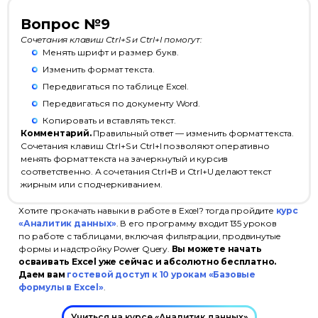
Вопрос №9
Сочетания клавиш Ctrl+S и Ctrl+I помогут:
Менять шрифт и размер букв.
Изменить формат текста.
Передвигаться по таблице Excel.
Передвигаться по документу Word.
Копировать и вставлять текст.
Комментарий.
Правильный ответ — изменить формат текста.
Сочетания клавиш Ctrl+S и Ctrl+I позволяют оперативно
менять формат текста на зачеркнутый и курсив
соответственно. А сочетания Ctrl+B и Ctrl+U делают текст
жирным или с подчеркиванием.
Хотите прокачать навыки в работе в Excel? тогда пройдите
курс
«Аналитик данных»
. В его программу входит 135 уроков
по работе с таблицами, включая фильтрации, продвинутые
формы и надстройку Power Query.
Вы можете начать
осваивать Excel уже сейчас и абсолютно бесплатно.
Даем вам
гостевой доступ к 10 урокам «Базовые
формулы в Excel»
.
Учиться на курсе «Аналитик данных»