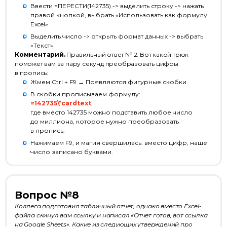
Ввести =ПЕРЕСТИ(142735) -> выделить строку -> нажать
правой кнопкой, выбрать «Использовать как формулу
Excel»
Выделить число -> открыть формат данных -> выбрать
«Текст»
Комментарий.
Правильный ответ № 2. Вот какой трюк
поможет вам за пару секунд преобразовать цифры
в пропись:
Жмем Ctrl + F9 → Появляются фигурные скобки.
В скобки прописываем формулу:
=142735\*cardtext
,
Эксперты
Партнёры
Отзывы
Лицензия
где вместо 142735 можно подставить любое число
до миллиона, которое нужно преобразовать
+7 (495) 788-53-26
в пропись.
Нажимаем F9, и магия свершилась: вместо цифр, наше
ООО «Актион-Диджитал» г. Москва,
число записано буквами.
1-й Земельный переулок, 1
Вопрос №8
Политика обработки
Коллега подготовил табличный отчет, однако вместо Excel-
персональных данных
файла скинул вам ссылку и написал «Отчет готов, вот ссылка
на Google Sheets». Какие из следующих утверждений про