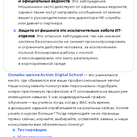
и официальных ведомств
. Это заблуждение.
Мошенники часто действуют от официальных ведомств,
однако также могут направить сообщение от имени
вашего руководителями или директора HR-службы
или давнего партнера.
Защита от фишинга это исключительно забота ИТ-
отделов
. Это опасное заблуждение, так как никакая
система безопасности не сможет проконтролировать
и ограничить действия человека, за исключением
полной блокировки работы с почтой
и мессенджерами, что мало реализуемо
в корпоративной среде.
Онлайн-школа Action Digital School
— это уникальное
место, где сбываются все ваши профессиональные мечты!
Наши консультанты помогут вам персонально подобрать
новую престижную профессию в IT основываясь на ваших уже
имеющихся навыках. У нас индивидуальный график
обучения — вы учитесь тогда, когда у ВАС есть время,
а домашние задания отрабатываете на реальных кейсах. Хотите
узнать о курсах больше? Тогда переходите на их страницы
прямо сейчас, изучайте, выбирайте, оставляйте заявки, и наши
консультанты вам обязательно помогут.
Тестировщик