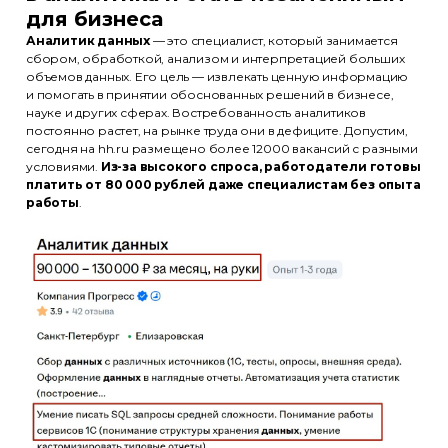
для бизнеса
Аналитик данных
— это специалист, который занимается
сбором, обработкой, анализом и интерпретацией больших
объемов данных. Его цель — извлекать ценную информацию
и помогать в принятии обоснованных решений в бизнесе,
науке и других сферах. Востребованность аналитиков
постоянно растет, на рынке труда они в дефиците. Допустим,
сегодня на hh.ru размещено более 12000 вакансий с разными
условиями.
Из-за высокого спроса, работодатели готовы
платить от 80 000 рублей даже специалистам без опыта
работы
.
Эксперты
Партнёры
Отзывы
Лицензия
+7 (495) 788-53-26
ООО «Актион-Диджитал» г. Москва,
1-й Земельный переулок, 1