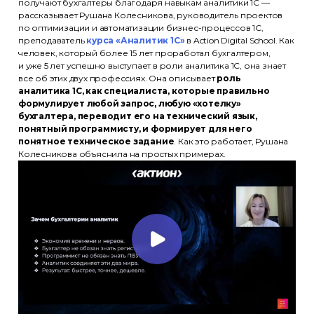
получают бухгалтеры благодаря навыкам аналитики 1С —
рассказывает Рушана Колесникова, руководитель проектов
по оптимизации и автоматизации бизнес-процессов 1С,
преподаватель
курса «Аналитик 1С»
в Action Digital School. Как
человек, который более 15 лет проработал бухгалтером,
и уже 5 лет успешно выступает в роли аналитика 1С, она знает
все об этих двух профессиях. Она описывает
роль
аналитика 1С, как специалиста, которые правильно
формулирует любой запрос, любую «хотелку»
бухгалтера, переводит его на технический язык,
понятный программисту, и формирует для него
понятное техническое задание
. Как это работает, Рушана
Колесникова объяснила на простых примерах.