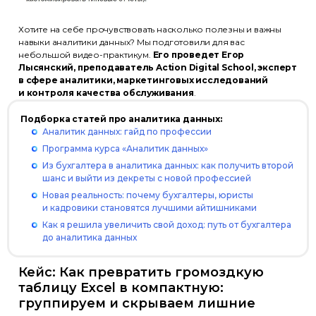
Хотите на себе прочувствовать насколько полезны и важны
навыки аналитики данных? Мы подготовили для вас
небольшой видео-практикум.
Его проведет Егор
Лысянский, преподаватель Action Digital School, эксперт
Политика обработки
в сфере аналитики, маркетинговых исследований
персональных данных
и контроля качества обслуживания
.
Использование файлов cookie
Подборка статей про аналитика данных:
Информация на сайте носит
Аналитик данных: гайд по профессии
информационный характер
Программа курса «Аналитик данных»
и не является публичной офертой
(ст. 437 ГК РФ)
Из бухгалтера в аналитика данных: как получить второй
шанс и выйти из декреты с новой профессией
© ООО «Актион-Диджитал»,
Новая реальность: почему бухгалтеры, юристы
2026 г. Все права защищены
и кадровики становятся лучшими айтишниками
Как я решила увеличить свой доход: путь от бухгалтера
до аналитика данных
Кейс: Как превратить громоздкую
таблицу Excel в компактную:
группируем и скрываем лишние