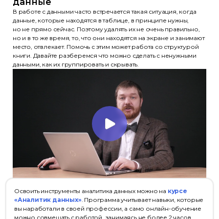
данные
В работе с данными часто встречается такая ситуация, когда
данные, которые находятся в таблице, в принципе нужны,
но не прямо сейчас. Поэтому удалять их не очень правильно,
но и в то же время, то, что они находятся на экране и занимают
место, отвлекает. Помочь с этим может работа со структурой
книги. Давайте разберемся что можно сделать с ненужными
данными, как их группировать и скрывать.
Освоить инструменты аналитика данных можно на
курсе
«Аналитик данных»
. Программа учитывает навыки, которые
вы наработали в своей профессии, а само онлайн-обучение
можно совмещать с работой, занимаясь не более 2 часов