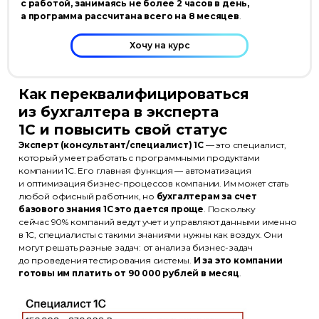
с работой, занимаясь не более 2 часов в день,
а программа рассчитана всего на 8 месяцев
.
Хочу на курс
Как переквалифицироваться
из бухгалтера в эксперта
1С и повысить свой статус
Эксперт (консультант/специалист) 1С
— это специалист,
который умеет работать с программными продуктами
компании 1С. Его главная функция — автоматизация
и оптимизация бизнес-процессов компании. Им может стать
любой офисный работник, но
бухгалтерам за счет
базового знания 1С это дается проще
. Поскольку
сейчас 90% компаний ведут учет и управляют данными именно
в 1С, специалисты с такими знаниями нужны как воздух. Они
могут решать разные задач: от анализа бизнес-задач
до проведения тестирования системы.
И за это компании
готовы им платить от 90 000 рублей в месяц
.