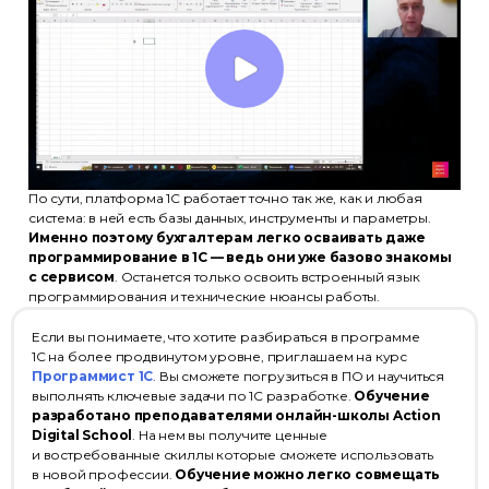
По сути, платформа 1С работает точно так же, как и любая
система: в ней есть базы данных, инструменты и параметры.
Именно поэтому бухгалтерам легко осваивать даже
программирование в 1С — ведь они уже базово знакомы
с сервисом
. Останется только освоить встроенный язык
программирования и технические нюансы работы.
Если вы понимаете, что хотите разбираться в программе
1С на более продвинутом уровне, приглашаем на курс
Программист 1С
. Вы сможете погрузиться в ПО и научиться
выполнять ключевые задачи по 1С разработке.
Обучение
разработано преподавателями онлайн-школы Action
Digital School
. На нем вы получите ценные
и востребованные скиллы которые сможете использовать
в новой профессии.
Обучение можно легко совмещать