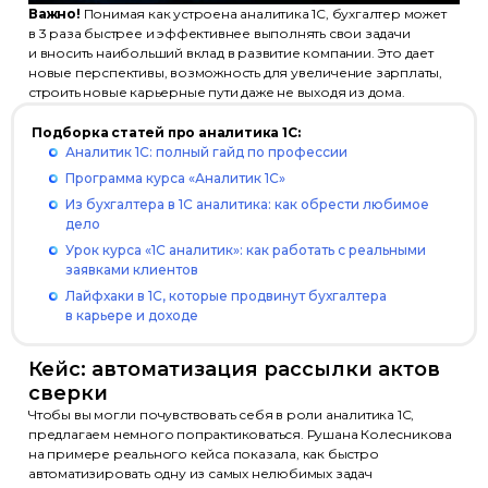
Важно!
Понимая как устроена аналитика 1С, бухгалтер может
в 3 раза быстрее и эффективнее выполнять свои задачи
и вносить наибольший вклад в развитие компании. Это дает
новые перспективы, возможность для увеличение зарплаты,
строить новые карьерные пути даже не выходя из дома.
Подборка статей про аналитика 1С:
Аналитик 1С: полный гайд по профессии
Программа курса «Аналитик 1С»
Из бухгалтера в 1С аналитика: как обрести любимое
дело
Урок курса «1С аналитик»: как работать с реальными
заявками клиентов
Лайфхаки в 1С, которые продвинут бухгалтера
в карьере и доходе
Кейс: автоматизация рассылки актов
сверки
Чтобы вы могли почувствовать себя в роли аналитика 1С,
предлагаем немного попрактиковаться. Рушана Колесникова
на примере реального кейса показала, как быстро
автоматизировать одну из самых нелюбимых задач