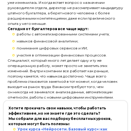
уже изменилась. И когда встает вопрос о назначении
руководителя отдела, директор не рассматривает кандидатуру
штатного бухгалтера, а берет нового человека с более
расширенными компетенциями, даже если практического
опыта у него меньше.
Сегодня от бухгалтеров все чаще ждут:
работы с автоматизированными системами учета;
навыков финансовой аналитики;
понимания цифровых сервисов и ИИ;
участия в оптимизации финансовых процессов.
Специалист, который много лет делает одну и ту же
операционную работу, может просто не заметить этих
изменений. Внутри компании все работает как раньше,
поэтому кажется, что навыков достаточно. Чаще всего
проблема становится заметной в тот момент, когда человек
выходит на рынок труда. Вакансии требуют того, чем
он никогда не занимался: анализа данных, автоматизации
отчетности, работы с новыми цифровыми инструментами.
Хотите прокачать свои навыки, чтобы работать
эффективнее, но не знаете где это сделать?
Мы собрали для вас подборку бесплатных уроков,
которые могут быть полезны:
Урок курса «Нейросети. Базовый курс»: как