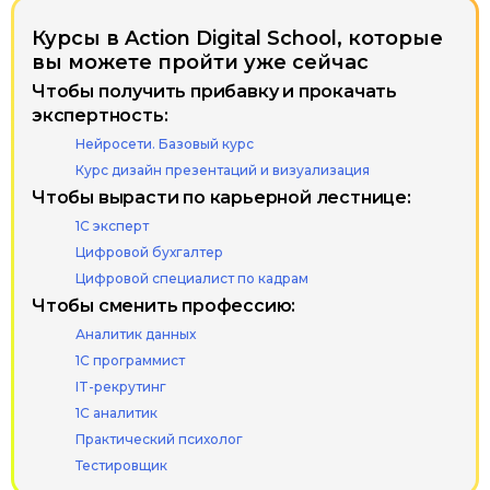
Курсы в Action Digital School, которые
вы можете пройти уже сейчас
Политика обработки
Чтобы получить прибавку и прокачать
персональных данных
экспертность:
Использование файлов cookie
Нейросети. Базовый курс
Информация на сайте носит
Курс дизайн презентаций и визуализация
информационный характер
Чтобы вырасти по карьерной лестнице:
и не является публичной офертой
(ст. 437 ГК РФ)
1С эксперт
Цифровой бухгалтер
© ООО «Актион-Диджитал»,
Цифровой специалист по кадрам
2026 г. Все права защищены
Чтобы сменить профессию:
Аналитик данных
1С программист
IT-рекрутинг
1С аналитик
Практический психолог
Тестировщик