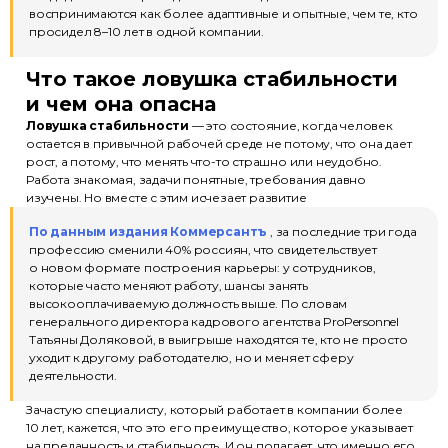
воспринимаются как более адаптивные и опытные, чем те, кто
просидел 8–10 лет в одной компании.
Что такое ловушка стабильности
и чем она опасна
Ловушка стабильности
— это состояние, когда человек
остается в привычной рабочей среде не потому, что она дает
рост, а потому, что менять что-то страшно или неудобно.
Работа знакомая, задачи понятные, требования давно
изучены. Но вместе с этим исчезает развитие
По данным издания Коммерсантъ
, за последние три года
профессию сменили 40% россиян, что свидетельствует
о новом формате построения карьеры: у сотрудников,
которые часто меняют работу, шансы занять
высокооплачиваемую должность выше. По словам
генерального директора кадрового агентства ProPersonnel
Татьяны Доляковой, в выигрыше находятся те, кто не просто
уходит к другому работодателю, но и меняет сферу
деятельности.
Зачастую специалисту, который работает в компании более
10 лет, кажется, что это его преимущество, которое указывает
на преданность и стабильность. И он полагает, что именно его