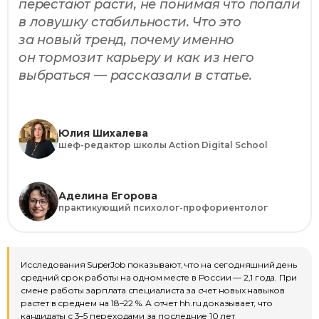
перестают расти, не понимая что попали
в ловушку стабильности. Что это
за новый тренд, почему именно
он тормозит карьеру и как из него
выбраться — рассказали в статье.
Юлия Шихалева
шеф-редактор школы Action Digital School
Аделина Егорова
практикующий психолог-профориентолог
Исследования SuperJob показывают, что на сегодняшний день
средний срок работы на одном месте в России — 2,1 года. При
смене работы зарплата специалиста за счет новых навыков
растет в среднем на 18–22 %. А отчет hh.ru доказывает, что
кандидаты с 3–5 переходами за последние 10 лет