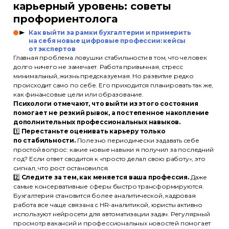
карьерный уровень: советы
профориентолога
Как выйти за рамки бухгалтерии и примерить
на себя новые цифровые профессии: кейсы
от экспертов
Главная проблема ловушки стабильности в том, что человек
долго ничего не замечает. Работа привычная, стресс
минимальный, жизнь предсказуемая. Но развитие редко
происходит само по себе. Его приходится планировать так же,
как финансовые цели или образование.
Психологи отмечают, что выйти из этого состояния
помогает не резкий рывок, а постепенное накопление
дополнительных профессиональных навыков.
1️⃣
Перестаньте оценивать карьеру только
по стабильности.
Полезно периодически задавать себе
простой вопрос: какие новые навыки я получил за последний
год? Если ответ сводится к «просто делал свою работу», это
сигнал, что рост остановился.
2️⃣
Следите за тем, как меняется ваша профессия.
Даже
самые консервативные сферы быстро трансформируются.
Бухгалтерия становится более аналитической, кадровая
работа все чаще связана с HR-аналитикой, юристы активно
используют нейросети для автоматизации задач. Регулярный
просмотр вакансий и профессиональных новостей помогает