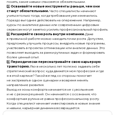
понять, какие навыки становятся обязательными.
3️⃣
Осваивайте новые инструменты раньше, чем они
станут обязательными.
Часто специалисты начинают
учиться только тогда, когда требования уже изменились.
Гораздо выгоднее действовать на опережение. Например,
курсы по аналитике данных или современным цифровым
сервисам могут заметно усилить профессиональный профиль.
4️⃣
Расширяйте свою роль внутри компании.
Даже
в привычной работе можно находить точки роста. Допустим,
предложить улучшить процессы, внедрить новые программы,
участвовать в проектах оптимизации или анализе данных. Это
позволяет выходить за рамки рутинных задач и формировать
более ценный опыт.
5️⃣
Периодически пересматривайте свою карьерную
траекторию.
Раз в несколько лет полезно задавать себе
стратегический вопрос: куда движется моя профессия и где
я в этой картине? Такой взгляд со стороны помогает
не застревать в одном сценарии и вовремя менять
направление развития.
Выход из зоны комфорта начинается не с увольнения
и не с резких решений. Он начинается с осознания, что
комфортная рутина не равна профессиональному росту.
Когда специалист начинает инвестировать в новые знания
и навыки, карьерная динамика возвращается.