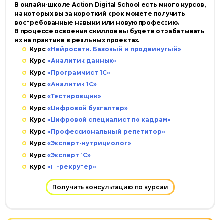
В онлайн-школе Action Digital School есть много курсов,
на которых вы за короткий срок можете получить
востребованные навыки или новую профессию.
В процессе освоения скиллов вы будете отрабатывать
их на практике в реальных проектах.
Курс
«Нейросети. Базовый и продвинутый»
Курс
«Аналитик данных»
Курс
«Программист 1С»
Курс
«Аналитик 1С»
Курс
«Тестировщик»
Курс
«Цифровой бухгалтер»
Курс
«Цифровой специалист по кадрам»
Курс
«Профессиональный репетитор»
Курс
«Эксперт-нутрициолог»
Курс
«Эксперт 1С»
Эксперты
Партнёры
Отзывы
Лицензия
Курс
«IT-рекрутер»
+7 (495) 788-53-26
Получить консультацию по курсам
ООО «Актион-Диджитал» г. Москва,
1-й Земельный переулок, 1