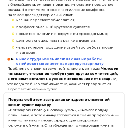
в ближайшее время ждет новая должность или повышение
оклада. И в этот момент возникает иллюзия комфорта.
На самом деле идет серьезный откат:
навыки перестают обновляться;
профессиональный кругозор сужается;
новые технологии и инструменты проходят мимо;
ценность специалиста на рынке снижается;
человек теряет ощущение своей востребованности
и выгорает.
Рынок труда изменился! Как навык работы
с нейросетью влияет на карьеру и зарплату
Проблема становится заметной только спустя годы.
Человек
понимает, что рынок требует уже других компетенций,
а его опыт остался на уровне нескольких лет назад.
То,
что когда-то было стабильностью, начинает превращаться
в профессиональный тупик.
Подумаю об этом завтра: как синдром отложенной
жизни рушит карьеру
«Вот закрою ипотеку и оплачу курсы», «Сначала получу
повышение, а потом начну готовиться в смене профессии» —
именно так мыслят люди, страдающие синдромом
отложенной жизни. Они убеждены, что «настоящая» жизнь