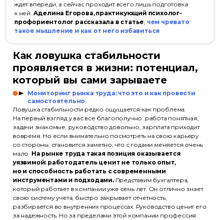
ждет впереди, а сейчас проходит всего лишь подготовка
к ней.
Аделина Егорова, практикующий психолог-
профориентолог рассказала в статье
,
чем чревато
такое мышление и как от него избавиться
Как ловушка стабильности
проявляется в жизни: потенциал,
который вы сами зарываете
Мониторинг рынка труда: что это и как провести
самостоятельно
Ловушка стабильности редко ощущается как проблема.
На первый взгляд у вас все благополучно: работа понятная,
задачи знакомые, руководство довольно, зарплата приходит
вовремя. Но если внимательно посмотреть на свою карьеру
со стороны, становится заметно, что с годами меняется очень
мало.
На рынке труда такая позиция оказывается
уязвимой: работодатель ценит не только опыт,
но и способность работать с современными
инструментами и подходами.
Представим бухгалтера,
который работает в компании уже семь лет. Он отлично знает
свою систему учета, быстро закрывает отчетность,
разбирается во внутренних процессах. Руководство ценит его
за надежность. Но за пределами этой компании профессия